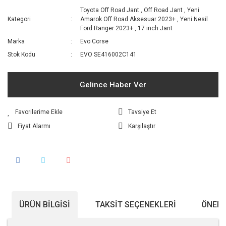
Toyota Off Road Jant
,
Off Road Jant
,
Yeni
Kategori
Amarok Off Road Aksesuar 2023+
,
Yeni Nesil
Ford Ranger 2023+
,
17 inch Jant
Marka
Evo Corse
Stok Kodu
EVO SE416002C141
Gelince Haber Ver
Tavsiye Et
Fiyat Alarmı
Karşılaştır
ÜRÜN BILGISI
TAKSIT SEÇENEKLERI
ÖNERI