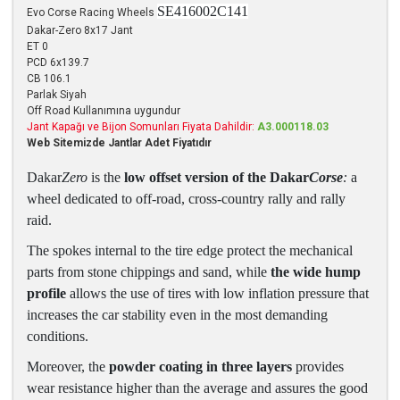
SE416002C141
Evo Corse Racing Wheels
Dakar-Zero 8x17 Jant
ET 0
PCD 6x139.7
CB 106.1
Parlak Siyah
Off Road Kullanımına uygundur
Jant Kapağı ve Bijon Somunları Fiyata Dahildir:
A3.000118.03
Web Sitemizde Jantlar Adet Fiyatıdır
Dakar
Zero
is the
low offset version of the Dakar
Corse
:
a
wheel dedicated to off-road, cross-country rally and rally
raid.
The spokes internal to the tire edge protect the mechanical
parts from stone chippings and sand, while
the wide hump
profile
allows the use of tires with low inflation pressure that
increases the car stability even in the most demanding
conditions.
Moreover, the
powder coating in three layers
provides
wear resistance higher than the average and assures the good