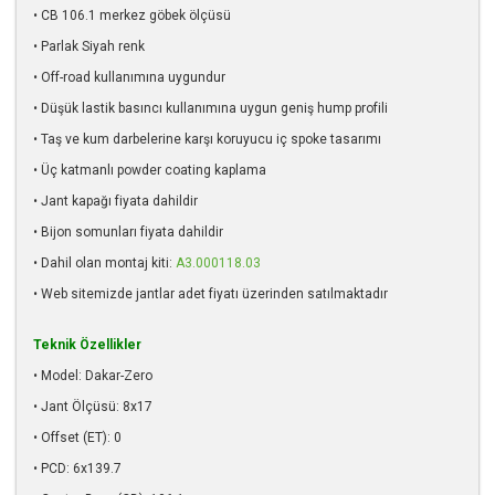
• CB 106.1 merkez göbek ölçüsü
• Parlak Siyah renk
• Off-road kullanımına uygundur
• Düşük lastik basıncı kullanımına uygun geniş hump profili
• Taş ve kum darbelerine karşı koruyucu iç spoke tasarımı
• Üç katmanlı powder coating kaplama
• Jant kapağı fiyata dahildir
• Bijon somunları fiyata dahildir
• Dahil olan montaj kiti:
A3.000118.03
• Web sitemizde jantlar adet fiyatı üzerinden satılmaktadır
Teknik Özellikler
• Model: Dakar-Zero
• Jant Ölçüsü: 8x17
• Offset (ET): 0
• PCD: 6x139.7