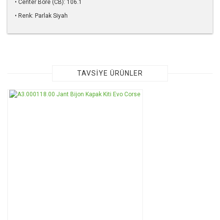
• Center Bore (CB): 106.1
• Renk: Parlak Siyah
Bu ürünün fiyat bilgisi, resim, ürün açıklamalarında ve diğer
konularda yetersiz gördüğünüz noktaları öneri formunu
kullanarak tarafımıza iletebilirsiniz.
Görüş ve önerileriniz için teşekkür ederiz.
TAVSİYE ÜRÜNLER
Ürün resmi kalitesiz, bozuk veya görüntülenemiyor.
Ürün açıklamasında eksik bilgiler bulunuyor.
Ürün bilgilerinde hatalar bulunuyor.
Ürün fiyatı diğer sitelerden daha pahalı.
Bu ürüne benzer farklı alternatifler olmalı.
Gönder