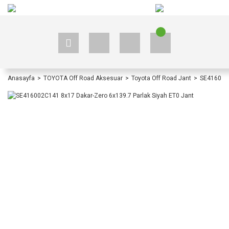
+90 535 523 33 59
+90 535 523 33 59
Anasayfa
TOYOTA Off Road Aksesuar
Toyota Off Road Jant
SE416002C