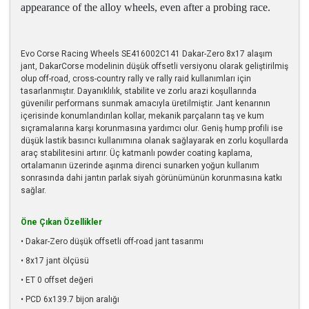
appearance of the alloy wheels, even after a probing race.
Evo Corse Racing Wheels SE416002C141 Dakar-Zero 8x17 alaşım
jant, DakarCorse modelinin düşük offsetli versiyonu olarak geliştirilmiş
olup off-road, cross-country rally ve rally raid kullanımları için
tasarlanmıştır. Dayanıklılık, stabilite ve zorlu arazi koşullarında
güvenilir performans sunmak amacıyla üretilmiştir. Jant kenarının
içerisinde konumlandırılan kollar, mekanik parçaların taş ve kum
sıçramalarına karşı korunmasına yardımcı olur. Geniş hump profili ise
düşük lastik basıncı kullanımına olanak sağlayarak en zorlu koşullarda
araç stabilitesini artırır. Üç katmanlı powder coating kaplama,
ortalamanın üzerinde aşınma direnci sunarken yoğun kullanım
sonrasında dahi jantın parlak siyah görünümünün korunmasına katkı
sağlar.
Öne Çıkan Özellikler
• Dakar-Zero düşük offsetli off-road jant tasarımı
• 8x17 jant ölçüsü
• ET 0 offset değeri
• PCD 6x139.7 bijon aralığı