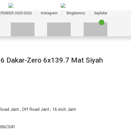
+90 535 523 33 59
+90 535 523 33 59
EFENDER 2020-2026
Instagram
Bloglarımız
Sayfalar
 Dakar-Zero 6x139.7 Mat Siyah
Road Jant
,
Off Road Jant
,
16 inch Jant
006C041