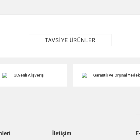
r konularda yetersiz gördüğünüz noktaları öneri formunu kullanarak tarafımıza ile
TAVSİYE ÜRÜNLER
Güvenli Alışveriş
Garantili ve Orijinal Yede
Gönder
mleri
İletişim
E