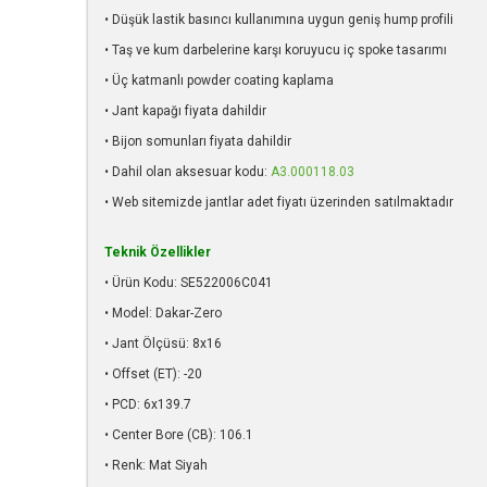
• Düşük lastik basıncı kullanımına uygun geniş hump profili
• Taş ve kum darbelerine karşı koruyucu iç spoke tasarımı
• Üç katmanlı powder coating kaplama
• Jant kapağı fiyata dahildir
• Bijon somunları fiyata dahildir
• Dahil olan aksesuar kodu:
A3.000118.03
• Web sitemizde jantlar adet fiyatı üzerinden satılmaktadır
Teknik Özellikler
• Ürün Kodu: SE522006C041
• Model: Dakar-Zero
• Jant Ölçüsü: 8x16
• Offset (ET): -20
• PCD: 6x139.7
• Center Bore (CB): 106.1
• Renk: Mat Siyah