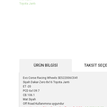
ÜRÜN BILGISI
TAKSIT SEÇ
Evo Corse Racing Wheels SE522006C041
Siyah Dakar-Zero 8x16 Toyota Jantı
ET -20
PCD 6x139.7
CB 106.1
Mat Siyah
Off Road Kullanımına uygundur