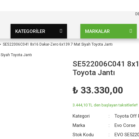
KARGO BEDAVA
UZ ŞARTSIZ
D
KATEGORİLER
MARKALAR
SE522006C041 8x16 Dakar-Zero 6x139.7 Mat Siyah Toyota Jantı
SE522006C041 8x16
Toyota Jantı
₺ 33.330,00
3.444,10 TL den başlayan taksitlerle!!
Kategori
Toyota Off 
Marka
Evo Corse
Stok Kodu
EVO SE522