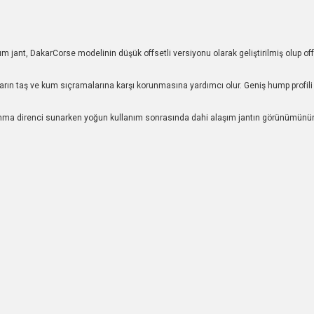
, DakarCorse modelinin düşük offsetli versiyonu olarak geliştirilmiş olup off-roa
arın taş ve kum sıçramalarına karşı korunmasına yardımcı olur. Geniş hump profili
nma direnci sunarken yoğun kullanım sonrasında dahi alaşım jantın görünümünün