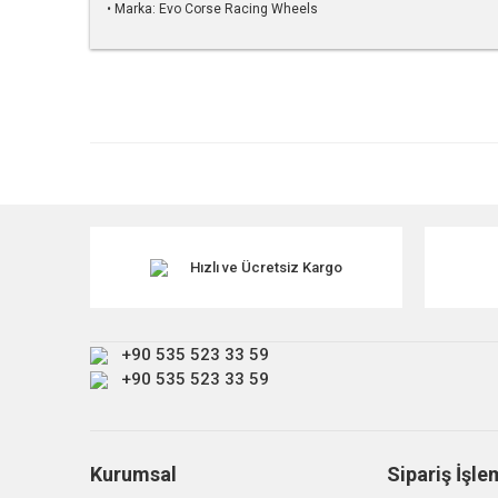
• Marka: Evo Corse Racing Wheels
Bu ürünün fiyat bilgisi, resim, ürün açıklamalarında ve diğe
Görüş ve önerileriniz için teşekkür ederiz.
Ürün resmi kalitesiz, bozuk veya görüntülenemiyor.
Ürün açıklamasında eksik bilgiler bulunuyor.
Ürün bilgilerinde hatalar bulunuyor.
Ürün fiyatı diğer sitelerden daha pahalı.
Hızlı ve Ücretsiz Kargo
Bu ürüne benzer farklı alternatifler olmalı.
+90 535 523 33 59
+90 535 523 33 59
Kurumsal
Sipariş İşle