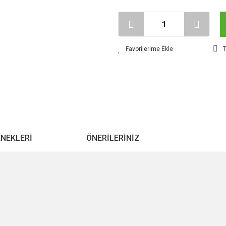
T
ENEKLERI
ÖNERILERINIZ