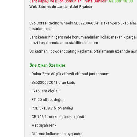
Jant Kapağı ve Bijon Somunları Fiyata Dahildir:
A3.000118.03
Web Sitemizde Jantlar Adet Fiyatıdır
Evo Corse Racing Wheels SE522006C041 Dakar-Zero 8x16 alaşım jant
tasarlanmıştır.
Jant kenarının içerisinde konumlandırılan kollar, mekanik parçal
arazi koşullarında araç stabilitesini artırır.
Üç katmanlı powder coating kaplama, ortalamanın üzerinde aşı
Öne Çıkan Özellikler
• Dakar-Zero düşük offsetli off-road jant tasarımı
• SE522006C041 ürün kodu
• 8x16 jant ölçüsü
• ET -20 offset değeri
• PCD 6x139.7 bijon aralığı
• CB 106.1 merkez göbek ölçüsü
• Mat Siyah renk
• Off-road kullanımına uygundur