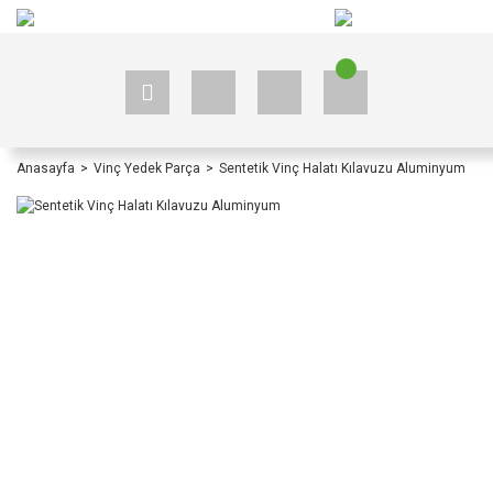
+90 535 523 33 59
+90 535 523 33 59
Anasayfa
Vinç Yedek Parça
Sentetik Vinç Halatı Kılavuzu Aluminyum