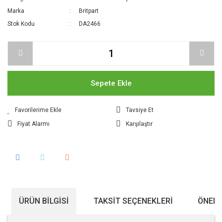
Marka
Britpart
Stok Kodu
DA2466
Sepete Ekle
Tavsiye Et
Fiyat Alarmı
Karşılaştır
ÜRÜN BILGISI
TAKSIT SEÇENEKLERI
ÖNERI