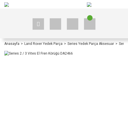
+90 535 523 33 59
+90 535 523 33 59
Anasayfa
Land Rover Yedek Parça
Series Yedek Parça Aksesuar
Serie