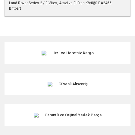
Land Rover Series 2 / 3 Vites, Arazi ve El Fren Körüğü DA2466
Britpart
Bu ürünün fiyat bilgisi, resim, ürün açıklamalarında ve diğer
konularda yetersiz gördüğünüz noktaları öneri formunu
kullanarak tarafımıza iletebilirsiniz.
Görüş ve önerileriniz için teşekkür ederiz.
Hızlı ve Ücretsiz Kargo
Ürün resmi kalitesiz, bozuk veya görüntülenemiyor.
Ürün açıklamasında eksik bilgiler bulunuyor.
Ürün bilgilerinde hatalar bulunuyor.
Ürün fiyatı diğer sitelerden daha pahalı.
Güvenli Alışveriş
Bu ürüne benzer farklı alternatifler olmalı.
Garantili ve Orijinal Yedek Parça
Gönder