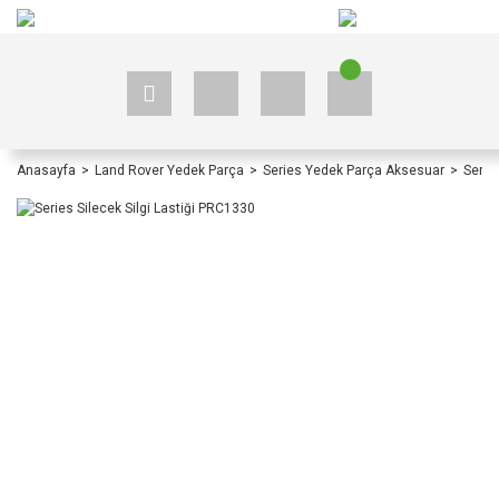
+90 535 523 33 59
+90 535 523 33 59
Anasayfa
Land Rover Yedek Parça
Series Yedek Parça Aksesuar
Serie