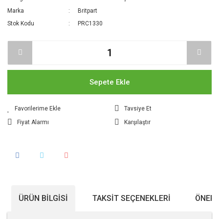
Marka
Britpart
Stok Kodu
PRC1330
Sepete Ekle
Tavsiye Et
Fiyat Alarmı
Karşılaştır
ÜRÜN BILGISI
TAKSIT SEÇENEKLERI
ÖNERI