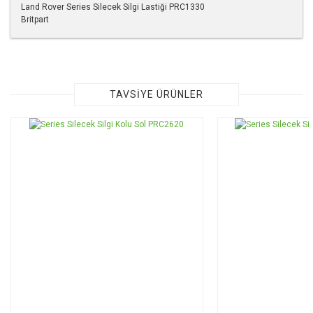
Land Rover Series Silecek Silgi Lastiği PRC1330
Britpart
Bu ürünün fiyat bilgisi, resim, ürün açıklamalarında ve diğer
konularda yetersiz gördüğünüz noktaları öneri formunu
kullanarak tarafımıza iletebilirsiniz.
Görüş ve önerileriniz için teşekkür ederiz.
TAVSİYE ÜRÜNLER
Ürün resmi kalitesiz, bozuk veya görüntülenemiyor.
Ürün açıklamasında eksik bilgiler bulunuyor.
Ürün bilgilerinde hatalar bulunuyor.
Ürün fiyatı diğer sitelerden daha pahalı.
Bu ürüne benzer farklı alternatifler olmalı.
Gönder