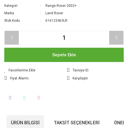
Kategori
Range Rover 2002+
Marka
Land Rover
Stok Kodu
616123463LR
Sepete Ekle
Tavsiye Et
Fiyat Alarmı
Karşılaştır
ÜRÜN BILGISI
TAKSIT SEÇENEKLERI
ÖNERI