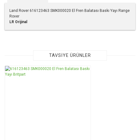
Land Rover 616123463 SMK000020 El Fren Balatası Baskı Yayı Range
Rover
LR Orijinal
Bu ürünün fiyat bilgisi, resim, ürün açıklamalarında ve diğer
konularda yetersiz gördüğünüz noktaları öneri formunu
kullanarak tarafımıza iletebilirsiniz.
Görüş ve önerileriniz için teşekkür ederiz.
TAVSİYE ÜRÜNLER
Ürün resmi kalitesiz, bozuk veya görüntülenemiyor.
Ürün açıklamasında eksik bilgiler bulunuyor.
Ürün bilgilerinde hatalar bulunuyor.
Ürün fiyatı diğer sitelerden daha pahalı.
Bu ürüne benzer farklı alternatifler olmalı.