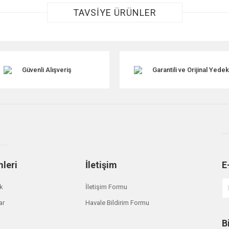
TAVSİYE ÜRÜNLER
Güvenli Alışveriş
Garantili ve Orijinal Yede
Gönder
mleri
İletişim
E
ik
İletişim Formu
ar
Havale Bildirim Formu
B