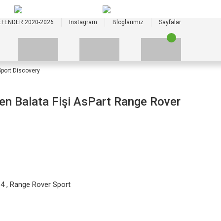
+90 535 523 33 59
+90 535 523 33 59
EFENDER 2020-2026
Instagram
Bloglarımız
Sayfalar
port Discovery
n Balata Fişi AsPart Range Rover
 4
,
Range Rover Sport