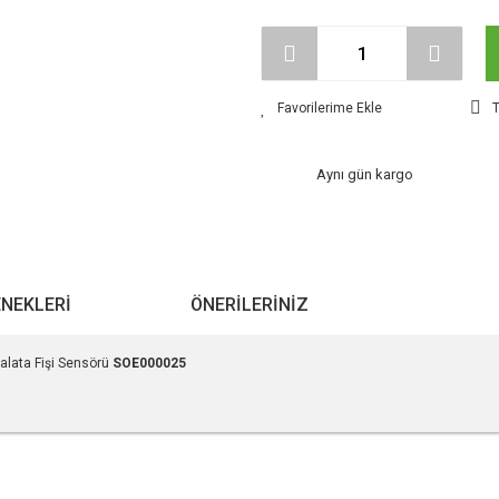
T
Aynı gün kargo
ENEKLERI
ÖNERILERINIZ
alata Fişi Sensörü
SOE000025
r konularda yetersiz gördüğünüz noktaları öneri formunu kullanarak tarafımıza ile