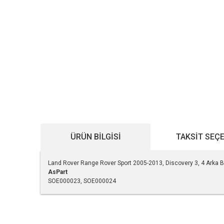
ÜRÜN BILGISI
TAKSIT SEÇ
Land Rover Range Rover Sport 2005-2013, Discovery 3, 4 Arka B
AsPart
SOE000023, SOE000024
Bu ürünün fiyat bilgisi, resim, ürün açıklamalarında ve diğe
Görüş ve önerileriniz için teşekkür ederiz.