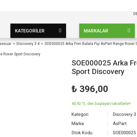
KARGO BEDAVA
UZ ŞARTSIZ
D
KATEGORİLER
MARKALAR
ksesuar
Discovery 3 4
SOE000025 Arka Fren Balata Fişi AsPart Range Rover S
SOE000025 Arka Fre
Sport Discovery
₺ 396,00
40,92 TL den başlayan taksitlerle!!
Kategori
Discovery 3
Marka
AsPart
Stok Kodu
SOE000025