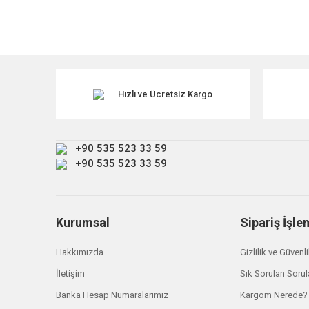
Ürün resmi kalitesiz, bozuk veya görüntülenemiyor.
Ürün açıklamasında eksik bilgiler bulunuyor.
TÜKENDİ
Ürün bilgilerinde hatalar bulunuyor.
Ürün fiyatı diğer sitelerden daha pahalı.
Hızlı ve Ücretsiz Kargo
Bu ürüne benzer farklı alternatifler olmalı.
+90 535 523 33 59
+90 535 523 33 59
Kurumsal
Sipariş İşle
Hakkımızda
Gizlilik ve Güvenl
İletişim
Sık Sorulan Sorul
Banka Hesap Numaralarımız
Kargom Nerede?