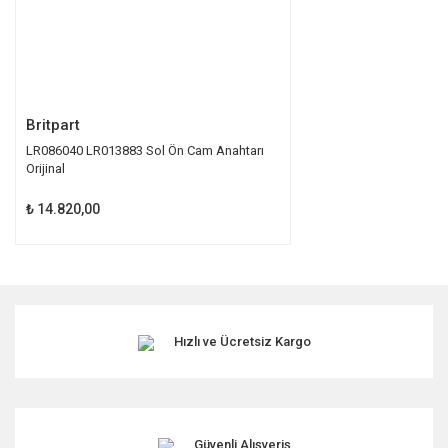
Gönder
Britpart
LR086040 LR013883 Sol Ön Cam Anahtarı
Orijinal
₺ 14.820,00
Hızlı ve Ücretsiz Kargo
Güvenli Alışveriş