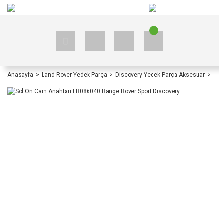
+90 535 523 33 59
+90 535 523 33 59
Anasayfa
Land Rover Yedek Parça
Discovery Yedek Parça Aksesuar
Di