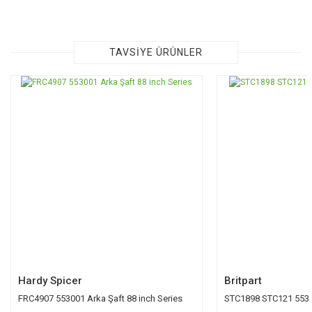
Bu ürünün fiyat bilgisi, resim, ürün açıklamalarında ve diğer
konularda yetersiz gördüğünüz noktaları öneri formunu
kullanarak tarafımıza iletebilirsiniz.
Görüş ve önerileriniz için teşekkür ederiz.
TAVSİYE ÜRÜNLER
Ürün resmi kalitesiz, bozuk veya görüntülenemiyor.
TÜKENDİ
Ürün açıklamasında eksik bilgiler bulunuyor.
Ürün bilgilerinde hatalar bulunuyor.
Ürün fiyatı diğer sitelerden daha pahalı.
Bu ürüne benzer farklı alternatifler olmalı.
Gönder
Hardy Spicer
Britpart
FRC4907 553001 Arka Şaft 88 inch Series
STC1898 STC121 5530