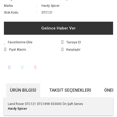
Marka
Hardy Spicer
Stok Kodu
STC121
Gelince Haber Ver
Tavsiye Et
Fiyat Alarmı
Karşılaştır
ÜRÜN BILGISI
TAKSIT SEÇENEKLERI
ÖNERI
Land Rover STC121 STC1898 553000 Ön Şaft Series
Hardy Spicer