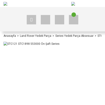
+90 535 523 33 59
+90 535 523 33 59
Anasayfa
Land Rover Yedek Parça
Series Yedek Parça Aksesuar
STC12