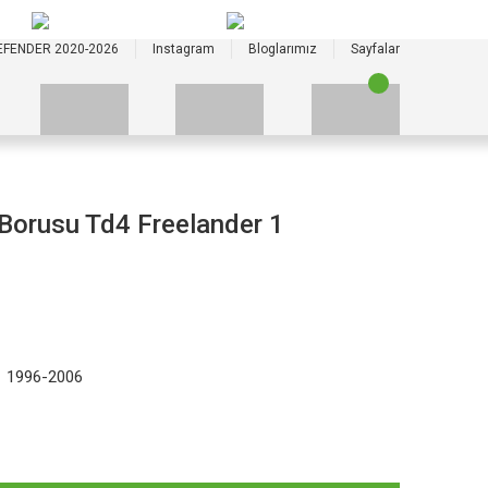
+90 535 523 33 59
+90 535 523 33 59
EFENDER 2020-2026
Instagram
Bloglarımız
Sayfalar
orusu Td4 Freelander 1
1 1996-2006