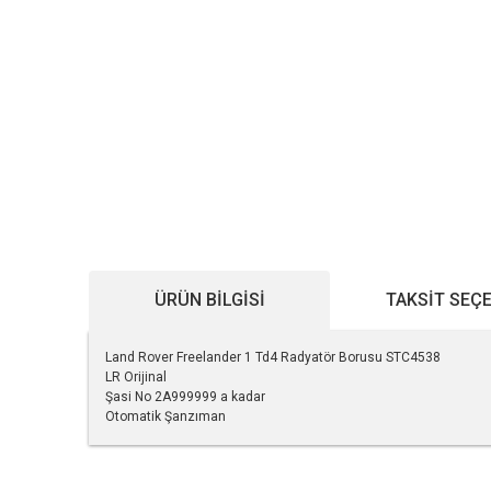
ÜRÜN BILGISI
TAKSIT SEÇ
Land Rover Freelander 1 Td4 Radyatör Borusu STC4538
LR Orijinal
Şasi No 2A999999 a kadar
Otomatik Şanzıman
Bu ürünün fiyat bilgisi, resim, ürün açıklamalarında ve diğe