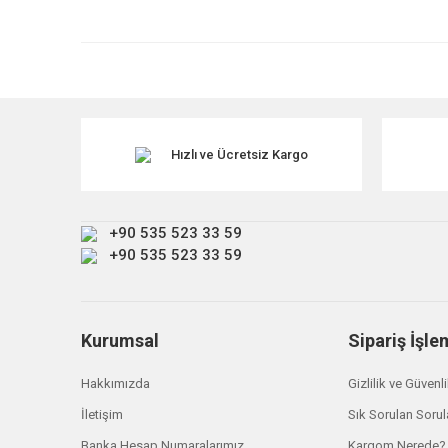
Görüş ve önerileriniz için teşekkür ederiz.
Ürün resmi kalitesiz, bozuk veya görüntülenemiyor.
Ürün açıklamasında eksik bilgiler bulunuyor.
Ürün bilgilerinde hatalar bulunuyor.
Ürün fiyatı diğer sitelerden daha pahalı.
Hızlı ve Ücretsiz Kargo
Bu ürüne benzer farklı alternatifler olmalı.
+90 535 523 33 59
+90 535 523 33 59
Kurumsal
Sipariş İşle
Hakkımızda
Gizlilik ve Güvenl
Land Rover
İletişim
Sık Sorulan Sorul
8510070 Radyatör Borusu Td4 Freelander 1
Banka Hesap Numaralarımız
Kargom Nerede?