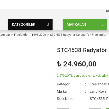
KARGO BEDAVA
UZ ŞARTSIZ
D
KATEGORİLER
MARKALAR
ksesuar
Freelander 1 1996-2006
STC4538 Radyatör Borusu Td4 Freelander 1
STC4538 Radyatör B
₺ 24.960,00
2.579,20 TL den başlayan taksitlerle!!
Kategori
Freelander 
Marka
Land Rover
Stok Kodu
STC4538LR