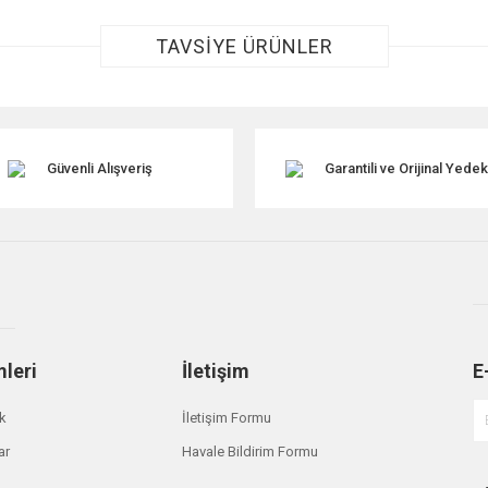
TAVSİYE ÜRÜNLER
Güvenli Alışveriş
Garantili ve Orijinal Yede
Gönder
mleri
İletişim
E
ik
İletişim Formu
ar
Havale Bildirim Formu