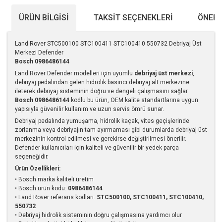
ÜRÜN BILGISI
TAKSIT SEÇENEKLERI
ÖNERI
Land Rover STC500100 STC100411 STC100410 550732 Debriyaj Üst
Merkezi Defender
Bosch
0986486144
Land Rover Defender modelleri için uyumlu
debriyaj üst merkezi
,
debriyaj pedalından gelen hidrolik basıncı debriyaj alt merkezine
ileterek debriyaj sisteminin doğru ve dengeli çalışmasını sağlar.
Bosch 0986486144
kodlu bu ürün, OEM kalite standartlarına uygun
yapısıyla güvenilir kullanım ve uzun servis ömrü sunar.
Debriyaj pedalında yumuşama, hidrolik kaçak, vites geçişlerinde
zorlanma veya debriyajın tam ayırmaması gibi durumlarda debriyaj üst
merkezinin kontrol edilmesi ve gerekirse değiştirilmesi önerilir.
Defender kullanıcıları için kaliteli ve güvenilir bir yedek parça
seçeneğidir.
Ürün Özellikleri:
• Bosch marka kaliteli üretim
• Bosch ürün kodu:
0986486144
• Land Rover referans kodları:
STC500100, STC100411, STC100410,
550732
• Debriyaj hidrolik sisteminin doğru çalışmasına yardımcı olur