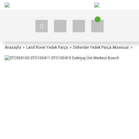
+90 535 523 33 59
+90 535 523 33 59
Anasayfa
Land Rover Yedek Parça
Defender Yedek Parça Aksesuar
De