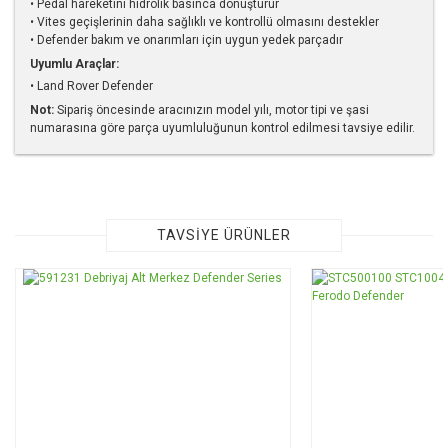
• Pedal hareketini hidrolik basınca dönüştürür
• Vites geçişlerinin daha sağlıklı ve kontrollü olmasını destekler
• Defender bakım ve onarımları için uygun yedek parçadır
Uyumlu Araçlar:
• Land Rover Defender
Not:
Sipariş öncesinde aracınızın model yılı, motor tipi ve şasi
numarasına göre parça uyumluluğunun kontrol edilmesi tavsiye edilir.
Bu ürünün fiyat bilgisi, resim, ürün açıklamalarında ve diğer
konularda yetersiz gördüğünüz noktaları öneri formunu
kullanarak tarafımıza iletebilirsiniz.
Görüş ve önerileriniz için teşekkür ederiz.
TAVSİYE ÜRÜNLER
Ürün resmi kalitesiz, bozuk veya görüntülenemiyor.
Ürün açıklamasında eksik bilgiler bulunuyor.
Ürün bilgilerinde hatalar bulunuyor.
Ürün fiyatı diğer sitelerden daha pahalı.
Bu ürüne benzer farklı alternatifler olmalı.