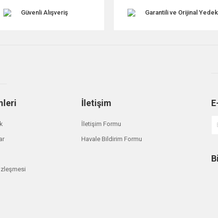
Güvenli Alışveriş
Garantili ve Orijinal Yede
mleri
İletişim
E
Gönder
ik
İletişim Formu
ar
Havale Bildirim Formu
B
özleşmesi