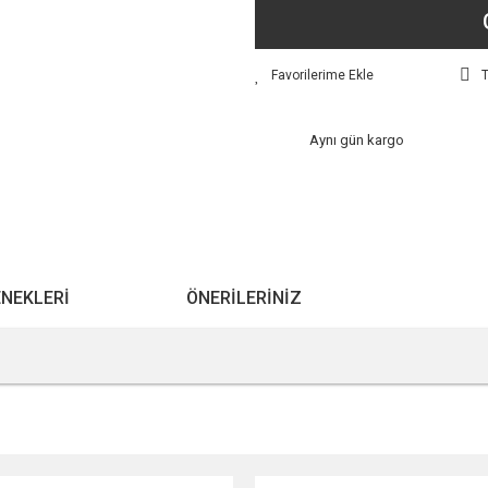
T
Aynı gün kargo
ENEKLERI
ÖNERILERINIZ
r konularda yetersiz gördüğünüz noktaları öneri formunu kullanarak tarafımıza ile