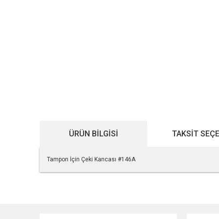
ÜRÜN BILGISI
TAKSIT SEÇ
Tampon İçin Çeki Kancası #146A
Bu ürünün fiyat bilgisi, resim, ürün açıklamalarında ve diğe
Görüş ve önerileriniz için teşekkür ederiz.
Ürün resmi kalitesiz, bozuk veya görüntülenemiyor.