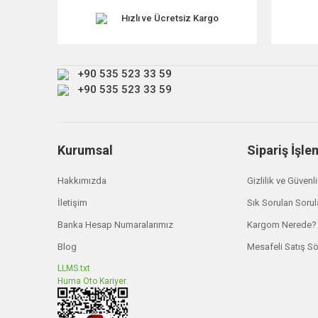
Ürün açıklamasında eksik bilgiler bulunuyor.
Hızlı ve Ücretsiz Kargo
Ürün bilgilerinde hatalar bulunuyor.
Ürün fiyatı diğer sitelerden daha pahalı.
+90 535 523 33 59
Bu ürüne benzer farklı alternatifler olmalı.
+90 535 523 33 59
Kurumsal
Sipariş İşle
Hakkımızda
Gizlilik ve Güvenl
İletişim
Sık Sorulan Sorul
Banka Hesap Numaralarımız
Kargom Nerede?
Blog
Mesafeli Satış S
LLMS.txt
Huma Oto Kariyer