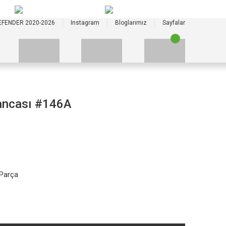
+90 535 523 33 59
+90 535 523 33 59
EFENDER 2020-2026
Instagram
Bloglarımız
Sayfalar
ancası #146A
 Parça