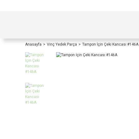
TÜRKİYE İÇİ TÜM ALIŞVERİŞLERİNİZDE KOŞULS
Anasayfa
Vinç Yedek Parça
Tampon İçin Çeki Kancası #146A