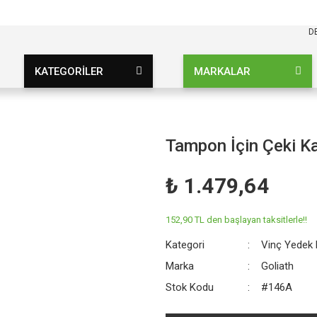
KARGO BEDAVA
UZ ŞARTSIZ
D
KATEGORİLER
MARKALAR
Tampon İçin Çeki K
₺ 1.479,64
152,90 TL den başlayan taksitlerle!!
Kategori
Vinç Yedek
Marka
Goliath
Stok Kodu
#146A