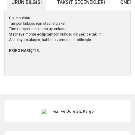
ÜRÜN BILGISI
TAKSIT SEÇENEKLERI
ÖNERI
Goliath #086
Tampon krikosu için stepne braketi
Tüm tampon krikolarına uyumludur.
Stepneye monte edilip tampon krikosu dik şekilde takılır.
Aluminyum alaşım, hafif malzemeden üretilmiştir.
KRİKO HARİÇTİR.
Bu ürünün fiyat bilgisi, resim, ürün açıklamalarında ve diğer
konularda yetersiz gördüğünüz noktaları öneri formunu
kullanarak tarafımıza iletebilirsiniz.
Görüş ve önerileriniz için teşekkür ederiz.
Hızlı ve Ücretsiz Kargo
Ürün resmi kalitesiz, bozuk veya görüntülenemiyor.
Ürün açıklamasında eksik bilgiler bulunuyor.
Ürün bilgilerinde hatalar bulunuyor.