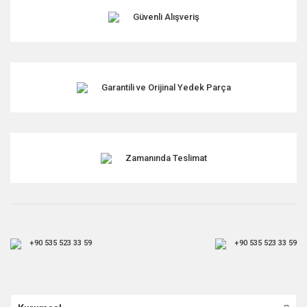
Ürün fiyatı diğer sitelerden daha pahalı.
Güvenli Alışveriş
Bu ürüne benzer farklı alternatifler olmalı.
Garantili ve Orijinal Yedek Parça
Gönder
Zamanında Teslimat
+90 535 523 33 59
+90 535 523 33 59