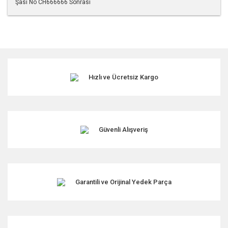
Şasi No CH666666 Sonrası
Bu ürünün fiyat bilgisi, resim, ürün açıklamalarında ve diğer
konularda yetersiz gördüğünüz noktaları öneri formunu
kullanarak tarafımıza iletebilirsiniz.
Görüş ve önerileriniz için teşekkür ederiz.
Hızlı ve Ücretsiz Kargo
Ürün resmi kalitesiz, bozuk veya görüntülenemiyor.
Ürün açıklamasında eksik bilgiler bulunuyor.
Ürün bilgilerinde hatalar bulunuyor.
Ürün fiyatı diğer sitelerden daha pahalı.
Güvenli Alışveriş
Bu ürüne benzer farklı alternatifler olmalı.
Garantili ve Orijinal Yedek Parça
Gönder