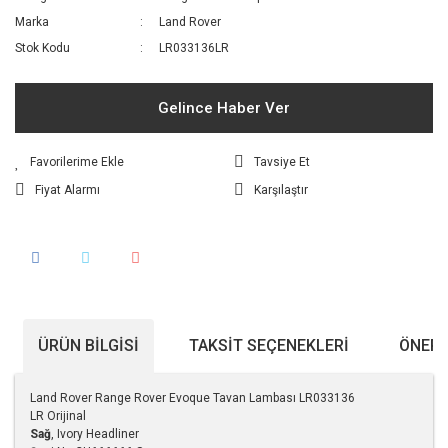
Marka
Land Rover
Stok Kodu
LR033136LR
Gelince Haber Ver
Tavsiye Et
Fiyat Alarmı
Karşılaştır
ÜRÜN BILGISI
TAKSIT SEÇENEKLERI
ÖNERI
Land Rover Range Rover Evoque Tavan Lambası LR033136
LR Orijinal
Sağ
, Ivory Headliner