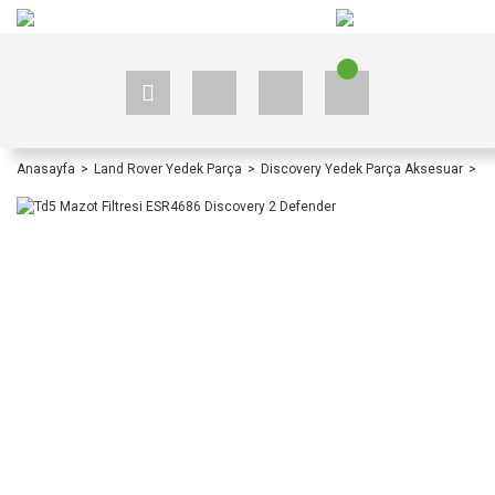
+90 535 523 33 59
+90 535 523 33 59
Anasayfa
Land Rover Yedek Parça
Discovery Yedek Parça Aksesuar
D