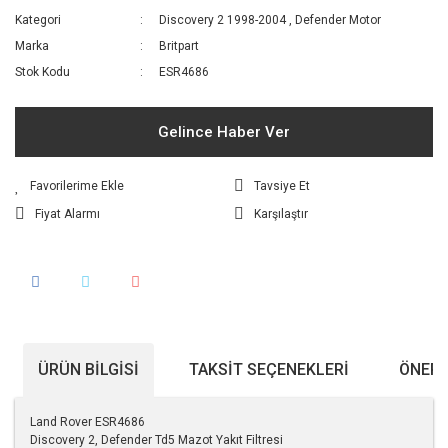
Kategori
Discovery 2 1998-2004
,
Defender Motor
Marka
Britpart
Stok Kodu
ESR4686
Gelince Haber Ver
Tavsiye Et
Fiyat Alarmı
Karşılaştır
ÜRÜN BILGISI
TAKSIT SEÇENEKLERI
ÖNERI
Land Rover ESR4686
Discovery 2, Defender Td5 Mazot Yakıt Filtresi