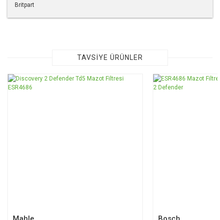
Britpart
Bu ürünün fiyat bilgisi, resim, ürün açıklamalarında ve diğer
konularda yetersiz gördüğünüz noktaları öneri formunu
kullanarak tarafımıza iletebilirsiniz.
Görüş ve önerileriniz için teşekkür ederiz.
TAVSİYE ÜRÜNLER
Ürün resmi kalitesiz, bozuk veya görüntülenemiyor.
Ürün açıklamasında eksik bilgiler bulunuyor.
Ürün bilgilerinde hatalar bulunuyor.
Ürün fiyatı diğer sitelerden daha pahalı.
Bu ürüne benzer farklı alternatifler olmalı.
Gönder
Mahle
Bosch