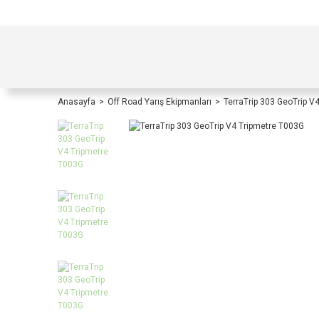
TÜRKİYE İÇİ TÜM ALIŞVERİŞLERİNİZDE KOŞULS
Anasayfa
Off Road Yarış Ekipmanları
TerraTrip 303 GeoTrip V