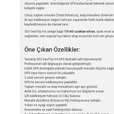
ölçümü yapılabilir. İstenildiğinde GPS kullanılarak tekerlek sensör
kolaylık sağlar.
Cihaz; toplam mesafe (Total Distance), etap mesafesi (Interval 
iki ayrı kalibrasyon değeri hafızası sayesinde farklı lastik ebatl
kaydedilmesine de olanak tanır.
303 GeoTrip V4; isteğe bağlı
T016G uzaktan ekran
, ayak reset a
sağlarken, tam sayısal tuş takımı etap sırasında hızlı veri girişi
Öne Çıkan Özellikler:
Terratrip 303 GeoTrip V4 GPS destekli ralli tripmetresidir.
Profesyonel ralli bilgisayarı olarak geliştirilmiştir.
Dahili GPS desteğiyle yüksek hassasiyetli mesafe ölçümü sağla
GPS veya harici sensör ile çalışabilir.
2 adet sensör girişine sahiptir.
GPS ile sensör kalibrasyonu yapılabilir.
Toplam mesafe ve etap mesafesini ayrı ayrı gösterir.
Anlık hız, ortalama hız ve maksimum hız bilgilerini sunar.
Çift kalibrasyon hafızası (2 CAL) bulunur.
Mesafe düzeltme (Distance Fly) fonksiyonuna sahiptir.
Yukarı ve aşağı sayım yapabilir.
Kronometre ve saat fonksiyonları bulunur.