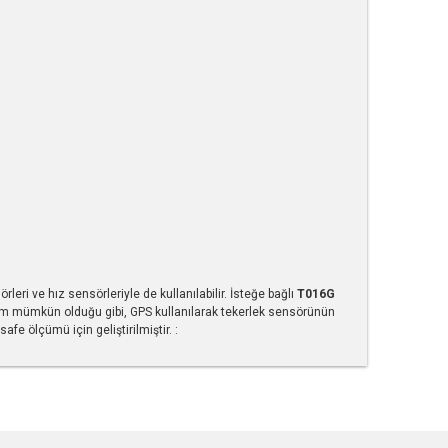
rleri ve hız sensörleriyle de kullanılabilir. İsteğe bağlı
T016G
nım mümkün olduğu gibi, GPS kullanılarak tekerlek sensörünün
fe ölçümü için geliştirilmiştir. :
tebilirsiniz.