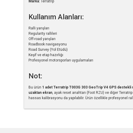
Marka:
Terratrip
Kullanım Alanları:
Ralli yarışları
Regularity rallileri
Off-road yarışları
Roadbook navigasyonu
Road Survey (Yol Etüdü)
Keşif ve etap hazırlığı
Profesyonel motorsporları uygulamaları
Not:
Bu ürün
1 adet Terratrip T003G 303 GeoTrip V4 GPS destekli ra
uzaktan ekran
, ayak reset anahtarı (Foot RZU) ve diğer Terrat
hassas kalibrasyonu da yapılabilir. Ürün özellikle profesyonel ral
Bu ürünün fiyat bilgisi, resim, ürün açıklamalarında ve diğe
Görüş ve önerileriniz için teşekkür ederiz.