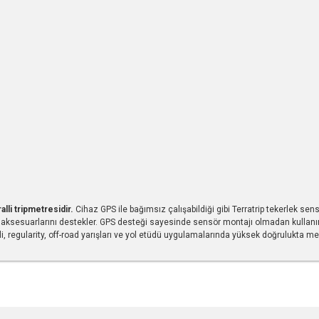
lli tripmetresidir.
Cihaz GPS ile bağımsız çalışabildiği gibi Terratrip tekerlek sensö
rip aksesuarlarını destekler. GPS desteği sayesinde sensör montajı olmadan kulla
li, regularity, off-road yarışları ve yol etüdü uygulamalarında yüksek doğrulukta mesa
r konularda yetersiz gördüğünüz noktaları öneri formunu kullanarak tarafımıza ile