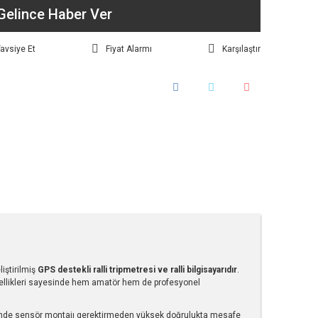
Gelince Haber Ver
avsiye Et
Fiyat Alarmı
Karşılaştır
liştirilmiş
GPS destekli ralli tripmetresi ve ralli bilgisayarıdır
.
ı özellikleri sayesinde hem amatör hem de profesyonel
yesinde sensör montajı gerektirmeden yüksek doğrulukta mesafe