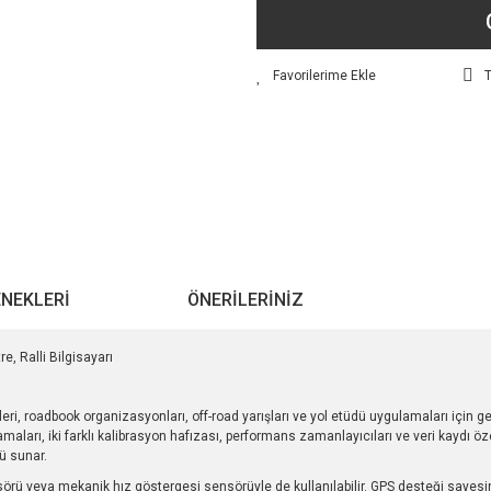
T
ENEKLERI
ÖNERILERINIZ
e, Ralli Bilgisayarı
leri, roadbook organizasyonları, off-road yarışları ve yol etüdü uygulamaları için ge
lamaları, iki farklı kalibrasyon hafızası, performans zamanlayıcıları ve veri kayd
mü sunar.
 sensörü veya mekanik hız göstergesi sensörüyle de kullanılabilir. GPS desteği sa