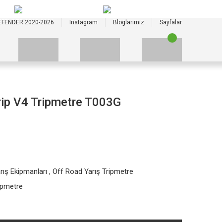
+90 535 523 33 59
+90 535 523 33 59
EFENDER 2020-2026
Instagram
Bloglarımız
Sayfalar
rip V4 Tripmetre T003G
rış Ekipmanları
,
Off Road Yarış Tripmetre
ripmetre