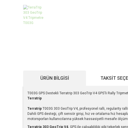
ÜRÜN BILGISI
TAKSIT SEÇ
T003G GPS Destekli Terratrip 303 GeoTrip V4 GPS'li Rally Tripmetr
Terratrip
Terratrip
T003G 303 GeoTrip V4, profesyonel ralli, regularity ralli
Dahili GPS desteği, çift sensör girişi, hız ve ortalama hız hesap
motorsporları kullanıcılarına yüksek hassasiyetli mesafe ölçü
Terratrip 303 GeoTrip V4
, GPS ile çalışabildiği gibi tekerlek