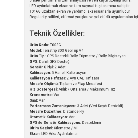
3 adet performans zamanlayıcısı ve veri kaydı özelliği sunar.
LED aydınlatmalı ekran ve tam sayısal tuş takımına sahiptir.
T016G uzaktan ekran ve yardımcı aksesuarlarla uyumludur.
Regularity rallileri, off-road yarışları ve yol etüdü uygulamaları i
Teknik Özellikler:
Ürün Kodu:
T003G
Model:
Terratrip 303 GeoTrip V4
Ürün Tipi:
GPS Destekli Rally Tripmetre / Rally Bilgisayarı
GPS:
Dahili GPS Desteği
Sensör Girişi:
2 Adet
Kalibrasyon:
5 Haneli Kalibrasyon
Kalibrasyon Hafızası:
2 Ayrı CAL Hafızası
Mesafe Ölçümü:
Toplam ve Etap Mesafesi
Hız Göstergesi:
Anlık / Ortalama / Maksimum Hız
Kronometre:
Var
Saat:
Var
Performans Zamanlayıcısı:
3 Adet (Veri Kaydı Destekli)
Mesafe Düzeltme:
Distance Fly
Otomatik Kalibrasyon:
Var
GPS ile Sensör Kalibrasyonu:
Desteklenir
Birim Seçimi:
Kilometre / Mil
Ekran:
LED Arka Aydınlatmalı