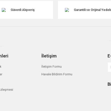
Güvenli Alışveriş
Garantili ve Orijinal Yede
mleri
İletişim
E
Gönder
ik
İletişim Formu
ar
Havale Bildirim Formu
B
özleşmesi