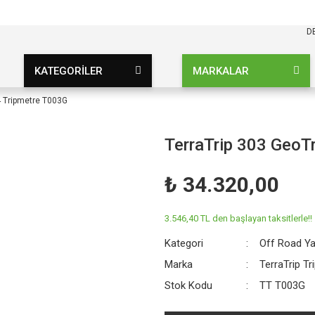
KARGO BEDAVA
UZ ŞARTSIZ
D
KATEGORİLER
MARKALAR
4 Tripmetre T003G
TerraTrip 303 GeoT
₺ 34.320,00
3.546,40 TL den başlayan taksitlerle!!
Kategori
Off Road Ya
Marka
TerraTrip T
Stok Kodu
TT T003G