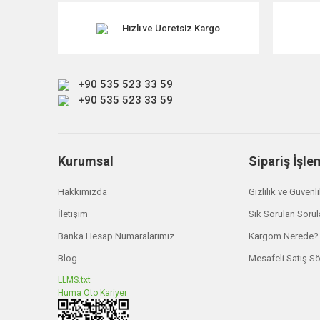
Ürün resmi kalitesiz, bozuk veya görüntülenemiyor.
Ürün açıklamasında eksik bilgiler bulunuyor.
Hızlı ve Ücretsiz Kargo
Ürün bilgilerinde hatalar bulunuyor.
Ürün fiyatı diğer sitelerden daha pahalı.
+90 535 523 33 59
Bu ürüne benzer farklı alternatifler olmalı.
+90 535 523 33 59
Kurumsal
Sipariş İşle
Hakkımızda
Gizlilik ve Güvenl
İletişim
Sık Sorulan Sorul
Banka Hesap Numaralarımız
Kargom Nerede?
Blog
Mesafeli Satış S
LLMS.txt
Huma Oto Kariyer