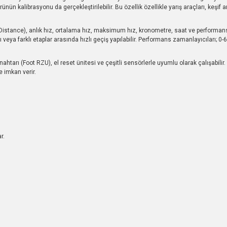
ünün kalibrasyonu da gerçekleştirilebilir. Bu özellik özellikle yarış araçları, keşif 
Distance), anlık hız, ortalama hız, maksimum hız, kronometre, saat ve performans
arı veya farklı etaplar arasında hızlı geçiş yapılabilir. Performans zamanlayıcıları;
nahtarı (Foot RZU), el reset ünitesi ve çeşitli sensörlerle uyumlu olarak çalışabilir
ne imkan verir.
r.