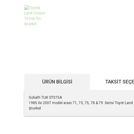
ÜRÜN BILGISI
TAKSIT SEÇ
Goliath TLW ST075A
1985 ile 2007 model arası 71, 73, 75, 78 & 79 Serisi Toyot Land
Şnorkel
Bu ürünün fiyat bilgisi, resim, ürün açıklamalarında ve diğe
Görüş ve önerileriniz için teşekkür ederiz.