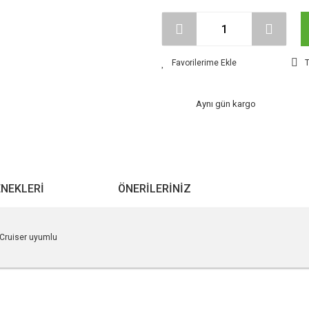
T
Aynı gün kargo
ENEKLERI
ÖNERILERINIZ
 Cruiser uyumlu
r konularda yetersiz gördüğünüz noktaları öneri formunu kullanarak tarafımıza ile