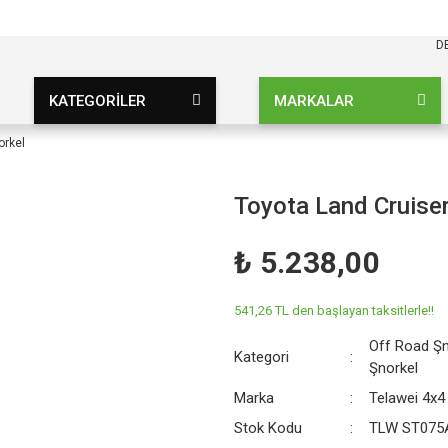
KARGO BEDAVA
UZ ŞARTSIZ
D
KATEGORİLER
MARKALAR
orkel
Toyota Land Cruiser
₺ 5.238,00
541,26 TL den başlayan taksitlerle!!
Off Road Şn
Kategori
Şnorkel
Marka
Telawei 4x4
Stok Kodu
TLW ST075