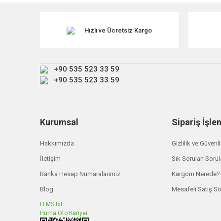
Ürün resmi kalitesiz, bozuk veya görüntülenemiyor.
Ürün açıklamasında eksik bilgiler bulunuyor.
Hızlı ve Ücretsiz Kargo
Ürün bilgilerinde hatalar bulunuyor.
Ürün fiyatı diğer sitelerden daha pahalı.
+90 535 523 33 59
Bu ürüne benzer farklı alternatifler olmalı.
+90 535 523 33 59
Kurumsal
Sipariş İşle
Hakkımızda
Gizlilik ve Güvenl
İletişim
Sık Sorulan Sorul
Banka Hesap Numaralarımız
Kargom Nerede?
Blog
Mesafeli Satış S
LLMS.txt
Huma Oto Kariyer