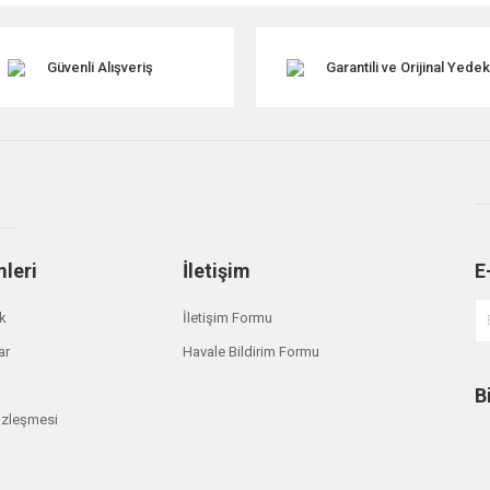
Güvenli Alışveriş
Garantili ve Orijinal Yede
mleri
İletişim
E
Gönder
ik
İletişim Formu
ar
Havale Bildirim Formu
B
özleşmesi