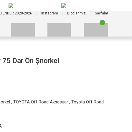
+90 535 523 33 59
+90 535 523 33 59
EFENDER 2020-2026
Instagram
Bloglarımız
Sayfalar
 75 Dar Ön Şnorkel
orkel
,
TOYOTA Off Road Aksesuar
,
Toyota Off Road
A