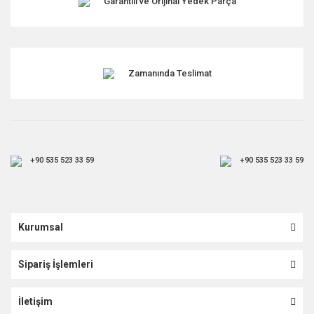
Garantili ve Orijinal Yedek Parça
Gönder
Zamanında Teslimat
+90 535 523 33 59
+90 535 523 33 59
Kurumsal
Sipariş İşlemleri
İletişim