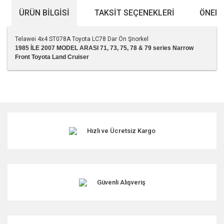
ÜRÜN BILGISI
TAKSIT SEÇENEKLERI
ÖNERI
Telawei 4x4 ST078A Toyota LC78 Dar Ön Şnorkel
1985 İLE 2007 MODEL ARASI 71, 73, 75, 78 & 79 series Narrow
Front Toyota Land Cruiser
Bu ürünün fiyat bilgisi, resim, ürün açıklamalarında ve diğer
konularda yetersiz gördüğünüz noktaları öneri formunu
kullanarak tarafımıza iletebilirsiniz.
Görüş ve önerileriniz için teşekkür ederiz.
Hızlı ve Ücretsiz Kargo
Ürün resmi kalitesiz, bozuk veya görüntülenemiyor.
Ürün açıklamasında eksik bilgiler bulunuyor.
Ürün bilgilerinde hatalar bulunuyor.
Ürün fiyatı diğer sitelerden daha pahalı.
Güvenli Alışveriş
Bu ürüne benzer farklı alternatifler olmalı.