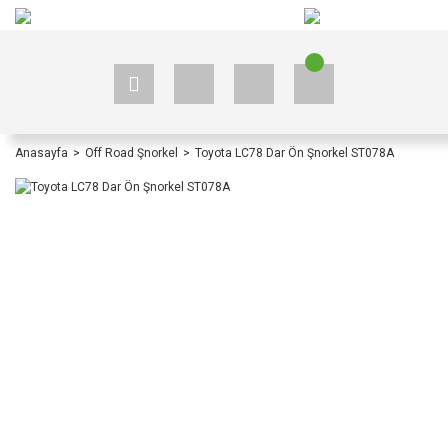
+90 535 523 33 59
+90 535 523 33 59
Anasayfa
Off Road Şnorkel
Toyota LC78 Dar Ön Şnorkel ST078A