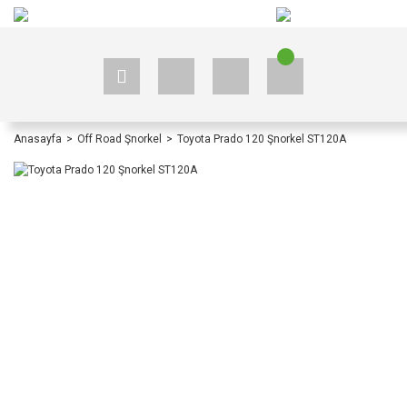
+90 535 523 33 59
+90 535 523 33 59
Anasayfa
Off Road Şnorkel
Toyota Prado 120 Şnorkel ST120A