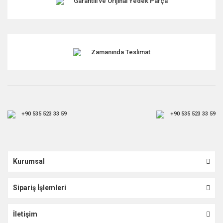
Garantili ve Orijinal Yedek Parça
Gönder
Zamanında Teslimat
+90 535 523 33 59
+90 535 523 33 59
Kurumsal
Sipariş İşlemleri
İletişim