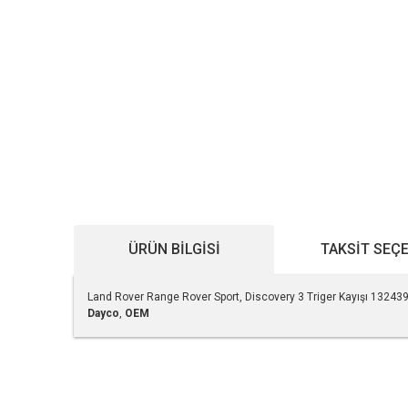
ÜRÜN BILGISI
TAKSIT SEÇ
Land Rover Range Rover Sport, Discovery 3 Triger Kayışı 13243
Dayco
,
OEM
Bu ürünün fiyat bilgisi, resim, ürün açıklamalarında ve diğe
Görüş ve önerileriniz için teşekkür ederiz.