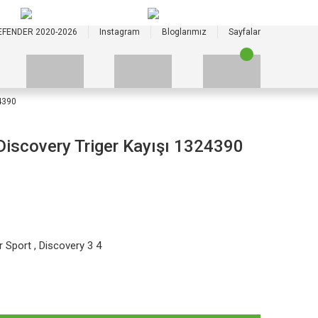
+90 535 523 33 59
+90 535 523 33 59
EFENDER 2020-2026
Instagram
Bloglarımız
Sayfalar
4390
Discovery Triger Kayışı 1324390
r Sport
,
Discovery 3 4