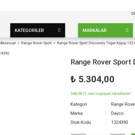
KARGO BEDAVA
UZ ŞARTSIZ
D
KATEGORİLER
MARKALAR
 Aksesuar
Range Rover Sport
Range Rover Sport Discovery Triger Kayışı 132
Range Rover Sport 
₺ 5.304,00
548,08 TL den başlayan taksitlerle!!
Kategori
Range Rove
Marka
Dayco
Stok Kodu
1324390