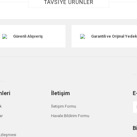
TAVSİYE ÜRÜNLER
Güvenli Alışveriş
Garantili ve Orijinal Yede
Gönder
mleri
İletişim
E
ik
İletişim Formu
ar
Havale Bildirim Formu
B
özleşmesi