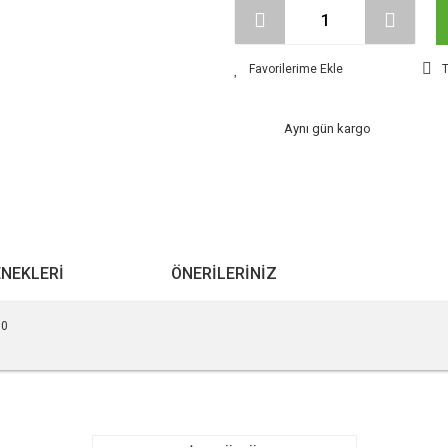
T
Aynı gün kargo
ENEKLERI
ÖNERILERINIZ
90
r konularda yetersiz gördüğünüz noktaları öneri formunu kullanarak tarafımıza ile