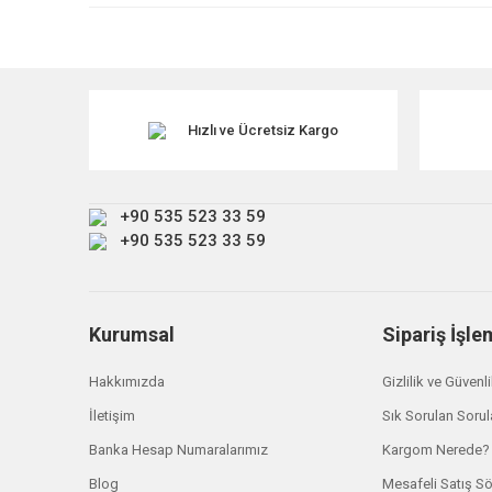
Ürün resmi kalitesiz, bozuk veya görüntülenemiyor.
Ürün açıklamasında eksik bilgiler bulunuyor.
Ürün bilgilerinde hatalar bulunuyor.
Ürün fiyatı diğer sitelerden daha pahalı.
Hızlı ve Ücretsiz Kargo
Bu ürüne benzer farklı alternatifler olmalı.
+90 535 523 33 59
+90 535 523 33 59
Kurumsal
Sipariş İşle
Hakkımızda
Gizlilik ve Güvenl
İletişim
Sık Sorulan Sorul
Banka Hesap Numaralarımız
Kargom Nerede?
Land Rover
Blog
Mesafeli Satış S