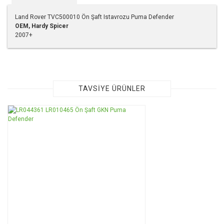
Land Rover TVC500010 Ön Şaft Istavrozu Puma Defender
OEM,
Hardy Spicer
2007+
Bu ürünün fiyat bilgisi, resim, ürün açıklamalarında ve diğer
konularda yetersiz gördüğünüz noktaları öneri formunu
kullanarak tarafımıza iletebilirsiniz.
Görüş ve önerileriniz için teşekkür ederiz.
TAVSİYE ÜRÜNLER
Ürün resmi kalitesiz, bozuk veya görüntülenemiyor.
Ürün açıklamasında eksik bilgiler bulunuyor.
Ürün bilgilerinde hatalar bulunuyor.
Ürün fiyatı diğer sitelerden daha pahalı.
Bu ürüne benzer farklı alternatifler olmalı.