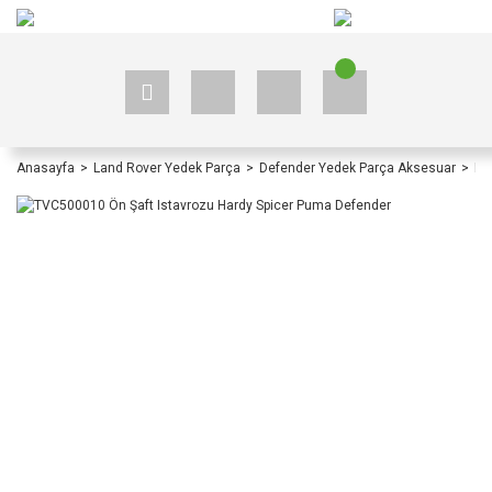
+90 535 523 33 59
+90 535 523 33 59
Anasayfa
Land Rover Yedek Parça
Defender Yedek Parça Aksesuar
De