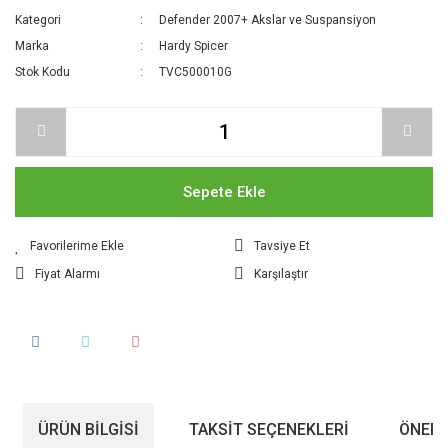
Kategori
Defender 2007+ Akslar ve Suspansiyon
Marka
Hardy Spicer
Stok Kodu
TVC500010G
Sepete Ekle
Tavsiye Et
Fiyat Alarmı
Karşılaştır
ÜRÜN BILGISI
TAKSIT SEÇENEKLERI
ÖNERI