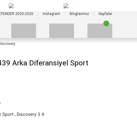
+90 535 523 33 59
+90 535 523 33 59
EFENDER 2020-2026
Instagram
Bloglarımız
Sayfalar
Discovery
9 Arka Diferansiyel Sport
!
r Sport
,
Discovery 3 4