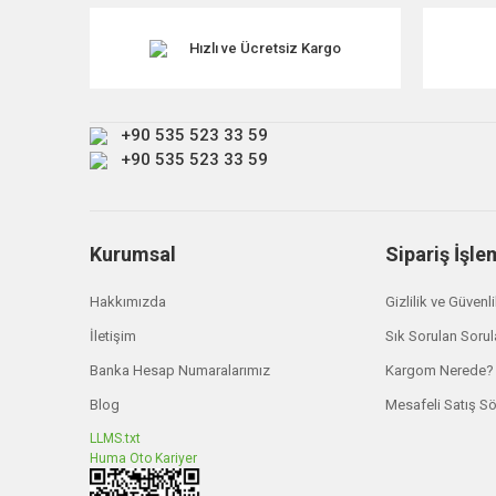
Ürün resmi kalitesiz, bozuk veya görüntülenemiyor.
Ürün açıklamasında eksik bilgiler bulunuyor.
Hızlı ve Ücretsiz Kargo
Ürün bilgilerinde hatalar bulunuyor.
Ürün fiyatı diğer sitelerden daha pahalı.
+90 535 523 33 59
Bu ürüne benzer farklı alternatifler olmalı.
+90 535 523 33 59
Kurumsal
Sipariş İşle
Hakkımızda
Gizlilik ve Güvenl
İletişim
Sık Sorulan Sorul
Banka Hesap Numaralarımız
Kargom Nerede?
Blog
Mesafeli Satış S
LLMS.txt
Huma Oto Kariyer