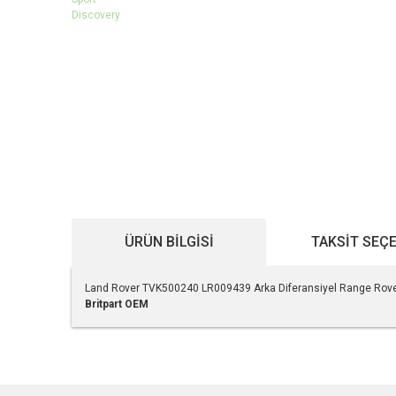
ÜRÜN BILGISI
TAKSIT SEÇ
Land Rover TVK500240 LR009439 Arka Diferansiyel Range Rover 
Britpart
OEM
Bu ürünün fiyat bilgisi, resim, ürün açıklamalarında ve diğe
Görüş ve önerileriniz için teşekkür ederiz.