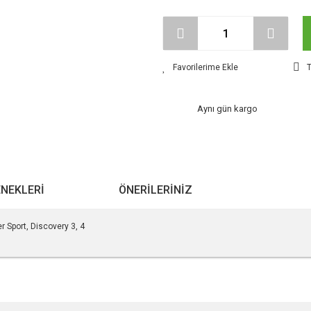
T
Aynı gün kargo
ENEKLERI
ÖNERILERINIZ
Sport, Discovery 3, 4
r konularda yetersiz gördüğünüz noktaları öneri formunu kullanarak tarafımıza ile