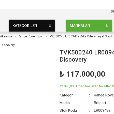
KARGO BEDAVA
UZ ŞARTSIZ
D
KATEGORİLER
MARKALAR
 Aksesuar
Range Rover Sport
TVK500240 LR009439 Arka Diferansiyel Sport 
TVK500240 LR00943
Discovery
₺ 117.000,00
12.090,00 TL den başlayan taksitlerle!
Kategori
Range Rove
Marka
Britpart
Stok Kodu
LR009439