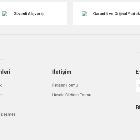
Güvenli Alışveriş
Garantili ve Orijinal Yede
mleri
İletişim
E
Gönder
ik
İletişim Formu
ar
Havale Bildirim Formu
B
özleşmesi