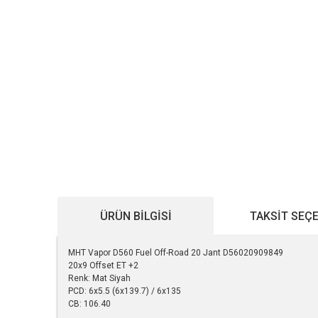
ÜRÜN BILGISI
TAKSIT SEÇ
MHT Vapor D560 Fuel Off-Road 20 Jant D56020909849
20x9 Offset ET +2
Renk: Mat Siyah
PCD: 6x5.5 (6x139.7) / 6x135
CB: 106.40