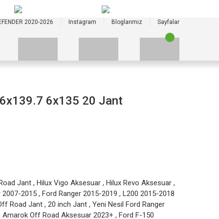
+90 535 523 33 59
+90 535 523 33 59
EFENDER 2020-2026
Instagram
Bloglarımız
Sayfalar
 6x139.7 6x135 20 Jant
Road Jant
,
Hilux Vigo Aksesuar
,
Hilux Revo Aksesuar
,
r 2007-2015
,
Ford Ranger 2015-2019
,
L200 2015-2018
Off Road Jant
,
20 inch Jant
,
Yeni Nesil Ford Ranger
i Amarok Off Road Aksesuar 2023+
,
Ford F-150