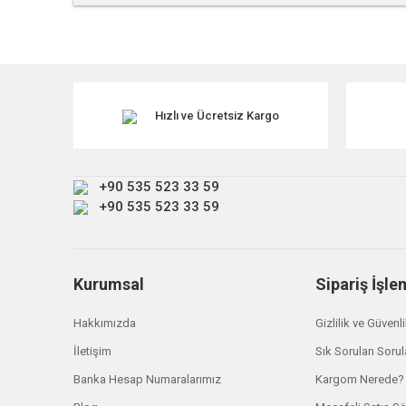
Bu ürünün fiyat bilgisi, resim, ürün açıklamalarında ve diğe
Görüş ve önerileriniz için teşekkür ederiz.
Ürün resmi kalitesiz, bozuk veya görüntülenemiyor.
Ürün açıklamasında eksik bilgiler bulunuyor.
Hızlı ve Ücretsiz Kargo
Ürün bilgilerinde hatalar bulunuyor.
Ürün fiyatı diğer sitelerden daha pahalı.
+90 535 523 33 59
Bu ürüne benzer farklı alternatifler olmalı.
+90 535 523 33 59
Kurumsal
Sipariş İşle
Hakkımızda
Gizlilik ve Güvenl
İletişim
Sık Sorulan Sorul
Banka Hesap Numaralarımız
Kargom Nerede?