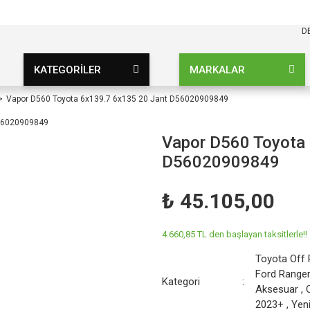
KARGO BEDAVA
UZ ŞARTSIZ
D
KATEGORİLER
MARKALAR
Vapor D560 Toyota 6x139.7 6x135 20 Jant D56020909849
Vapor D560 Toyota
D56020909849
₺ 45.105,00
4.660,85 TL den başlayan taksitlerle!!
Toyota Off 
Ford Range
Kategori
Aksesuar
,
2023+
,
Yen