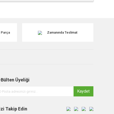
tebilirsiniz.
k Parça
Zamanında Teslimat
-Bülten Üyeliği
Kaydet
izi Takip Edin