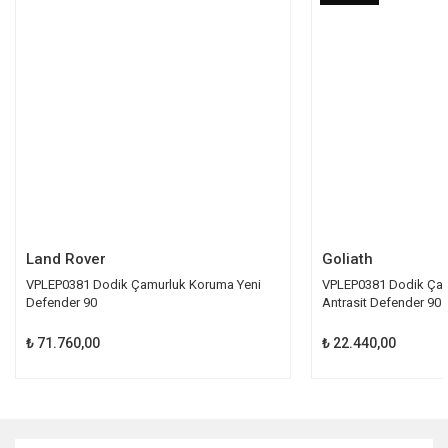
Ürün açıklamasında eksik bilgiler bulunuyor.
Ürün bilgilerinde hatalar bulunuyor.
Ürün fiyatı diğer sitelerden daha pahalı.
Bu ürüne benzer farklı alternatifler olmalı.
Gönder
Land Rover
Goliath
VPLEP0381 Dodik Çamurluk Koruma Yeni
VPLEP0381 Dodik Ça
Defender 90
Antrasit Defender 90
₺ 71.760,00
₺ 22.440,00