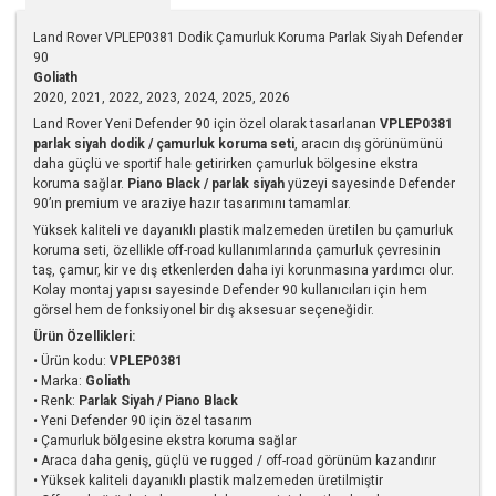
Land Rover VPLEP0381 Dodik Çamurluk Koruma Parlak Siyah Defender
90
Goliath
2020, 2021, 2022, 2023, 2024, 2025, 2026
Land Rover Yeni Defender 90 için özel olarak tasarlanan
VPLEP0381
parlak siyah dodik / çamurluk koruma seti
, aracın dış görünümünü
daha güçlü ve sportif hale getirirken çamurluk bölgesine ekstra
koruma sağlar.
Piano Black / parlak siyah
yüzeyi sayesinde Defender
90’ın premium ve araziye hazır tasarımını tamamlar.
Yüksek kaliteli ve dayanıklı plastik malzemeden üretilen bu çamurluk
koruma seti, özellikle off-road kullanımlarında çamurluk çevresinin
taş, çamur, kir ve dış etkenlerden daha iyi korunmasına yardımcı olur.
Kolay montaj yapısı sayesinde Defender 90 kullanıcıları için hem
görsel hem de fonksiyonel bir dış aksesuar seçeneğidir.
Ürün Özellikleri:
• Ürün kodu:
VPLEP0381
• Marka:
Goliath
• Renk:
Parlak Siyah / Piano Black
• Yeni Defender 90 için özel tasarım
• Çamurluk bölgesine ekstra koruma sağlar
• Araca daha geniş, güçlü ve rugged / off-road görünüm kazandırır
• Yüksek kaliteli dayanıklı plastik malzemeden üretilmiştir