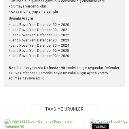
• Off-road sürüşlerinde çamurluk çevresini dış etkenlere karşı
korumaya yardımcı olur
• Kolay montaj yapısına sahiptir
Uyumlu Araçlar:
• Land Rover Yeni Defender 90 — 2020
• Land Rover Yeni Defender 90 — 2021
• Land Rover Yeni Defender 90 — 2022
• Land Rover Yeni Defender 90 — 2023
• Land Rover Yeni Defender 90 — 2024
• Land Rover Yeni Defender 90 — 2025
• Land Rover Yeni Defender 90 — 2026
Not:
Bu ürün yalnızca
Defender 90
modelleri için uygundur. Defender
110 ve Defender 130 modelleriyle uyumluluk için ayrıca kontrol
edilmesi tavsiye edilir.
Bu ürünün fiyat bilgisi, resim, ürün açıklamalarında ve diğer
konularda yetersiz gördüğünüz noktaları öneri formunu
kullanarak tarafımıza iletebilirsiniz.
Görüş ve önerileriniz için teşekkür ederiz.
TAVSİYE ÜRÜNLER
Ürün resmi kalitesiz, bozuk veya görüntülenemiyor.
TÜKENDİ