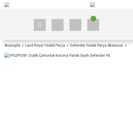
+90 535 523 33 59
+90 535 523 33 59
Anasayfa
Land Rover Yedek Parça
Defender Yedek Parça Aksesuar
Ye