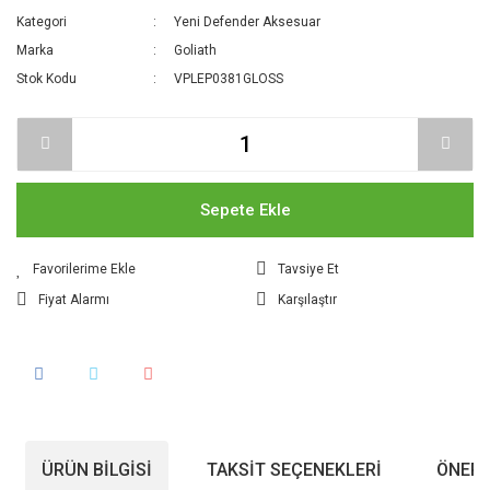
Kategori
Yeni Defender Aksesuar
Marka
Goliath
Stok Kodu
VPLEP0381GLOSS
Sepete Ekle
Tavsiye Et
Fiyat Alarmı
Karşılaştır
ÜRÜN BILGISI
TAKSIT SEÇENEKLERI
ÖNERI