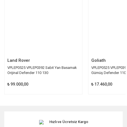
Ürün fiyatı diğer sitelerden daha pahalı.
Bu ürüne benzer farklı alternatifler olmalı.
Gönder
Land Rover
Goliath
VPLEP0525 VPLEP0392 Sabit Yan Basamak
VPLEP0525 VPLEP0392
Orijinal Defender 110 130
Gümüş Defender 110 
₺ 99.000,00
₺ 17.460,00
Hızlı ve Ücretsiz Kargo