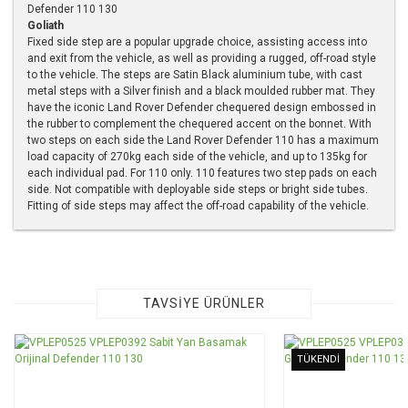
Defender 110 130
Goliath
Fixed side step are a popular upgrade choice, assisting access into
and exit from the vehicle, as well as providing a rugged, off-road style
to the vehicle. The steps are Satin Black aluminium tube, with cast
metal steps with a Silver finish and a black moulded rubber mat. They
have the iconic Land Rover Defender chequered design embossed in
the rubber to complement the chequered accent on the bonnet. With
two steps on each side the Land Rover Defender 110 has a maximum
load capacity of 270kg each side of the vehicle, and up to 135kg for
each individual pad. For 110 only. 110 features two step pads on each
side. Not compatible with deployable side steps or bright side tubes.
Fitting of side steps may affect the off-road capability of the vehicle.
Bu ürünün fiyat bilgisi, resim, ürün açıklamalarında ve diğer
konularda yetersiz gördüğünüz noktaları öneri formunu
kullanarak tarafımıza iletebilirsiniz.
Görüş ve önerileriniz için teşekkür ederiz.
TAVSİYE ÜRÜNLER
Ürün resmi kalitesiz, bozuk veya görüntülenemiyor.
TÜKENDİ
Ürün açıklamasında eksik bilgiler bulunuyor.
Ürün bilgilerinde hatalar bulunuyor.