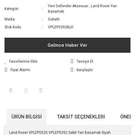
Yeni Defender Aksesuar
,
Land Rover Yan
Kategori
Basamak
Marka
Goliath
Stok Kodu
VPLEP0392BLK
Gelince Haber Ver
Tavsiye Et
Fiyat Alarmı
Karşılaştır
ÜRÜN BILGISI
TAKSIT SEÇENEKLERI
ÖNERI
Land Rover VPLEP0525 VPLEP0392 Sabit Yan Basamak Siyah