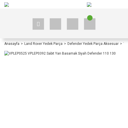
+90 535 523 33 59
+90 535 523 33 59
Anasayfa
Land Rover Yedek Parça
Defender Yedek Parça Aksesuar
Ye