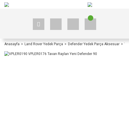
+90 535 523 33 59
+90 535 523 33 59
Anasayfa
Land Rover Yedek Parça
Defender Yedek Parça Aksesuar
Ye