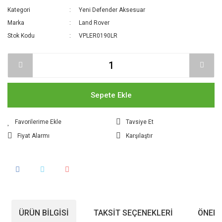
Kategori
Yeni Defender Aksesuar
Marka
Land Rover
Stok Kodu
VPLER0190LR
Sepete Ekle
Tavsiye Et
Fiyat Alarmı
Karşılaştır
ÜRÜN BILGISI
TAKSIT SEÇENEKLERI
ÖNERI