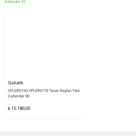
TÜKENDİ
Ürün açıklamasında eksik bilgiler bulunuyor.
Ürün bilgilerinde hatalar bulunuyor.
Ürün fiyatı diğer sitelerden daha pahalı.
Bu ürüne benzer farklı alternatifler olmalı.
Gönder
Goliath
VPLER0190 VPLER0176 Tavan Rayları Yeni
Defender 90
₺ 15.180,00