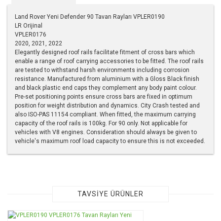
Land Rover Yeni Defender 90 Tavan Rayları VPLER0190
LR Orijinal
VPLER0176
2020, 2021, 2022
Elegantly designed roof rails facilitate fitment of cross bars which
enable a range of roof carrying accessories to be fitted. The roof rails
are tested to withstand harsh environments including corrosion
resistance. Manufactured from aluminium with a Gloss Black finish
and black plastic end caps they complement any body paint colour.
Pre-set positioning points ensure cross bars are fixed in optimum
position for weight distribution and dynamics. City Crash tested and
also ISO-PAS 11154 compliant. When fitted, the maximum carrying
capacity of the roof rails is 100kg. For 90 only. Not applicable for
vehicles with V8 engines. Consideration should always be given to
vehicle's maximum roof load capacity to ensure this is not exceeded.
Bu ürünün fiyat bilgisi, resim, ürün açıklamalarında ve diğer
konularda yetersiz gördüğünüz noktaları öneri formunu
kullanarak tarafımıza iletebilirsiniz.
Görüş ve önerileriniz için teşekkür ederiz.
TAVSİYE ÜRÜNLER
Ürün resmi kalitesiz, bozuk veya görüntülenemiyor.