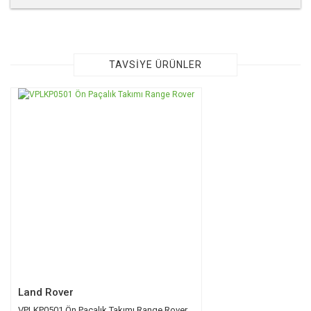
Bu ürünün fiyat bilgisi, resim, ürün açıklamalarında ve diğer
konularda yetersiz gördüğünüz noktaları öneri formunu
kullanarak tarafımıza iletebilirsiniz.
Görüş ve önerileriniz için teşekkür ederiz.
TAVSİYE ÜRÜNLER
Ürün resmi kalitesiz, bozuk veya görüntülenemiyor.
TÜKENDİ
Ürün açıklamasında eksik bilgiler bulunuyor.
Ürün bilgilerinde hatalar bulunuyor.
Ürün fiyatı diğer sitelerden daha pahalı.
Bu ürüne benzer farklı alternatifler olmalı.
Gönder
Land Rover
VPLKP0501 Ön Paçalık Takımı Range Rover