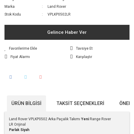
Marka
Land Rover
Stok Kodu
VPLKP0502LR
Gelince Haber Ver
Tavsiye Et
Fiyat Alarmı
Karşılaştır
ÜRÜN BILGISI
TAKSIT SEÇENEKLERI
ÖNERI
Land Rover VPLKP0502 Arka Paçalık Takımı
Yeni
Range Rover
LR Orijinal
Parlak Siyah