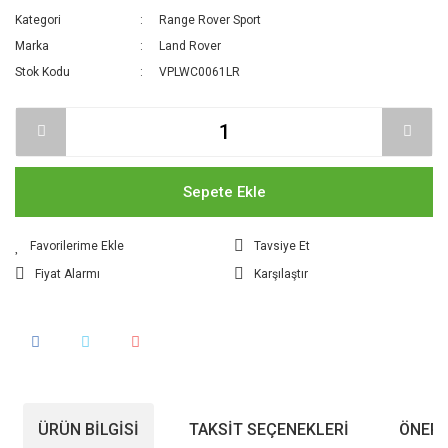
Kategori
Range Rover Sport
Marka
Land Rover
Stok Kodu
VPLWC0061LR
Sepete Ekle
Tavsiye Et
Fiyat Alarmı
Karşılaştır
ÜRÜN BILGISI
TAKSIT SEÇENEKLERI
ÖNERI