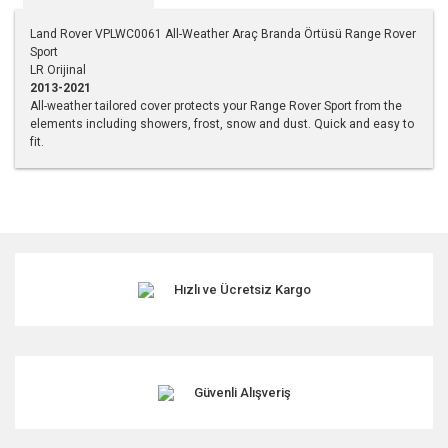
Land Rover VPLWC0061 All-Weather Araç Branda Örtüsü Range Rover
Sport
LR Orijinal
2013-2021
All-weather tailored cover protects your Range Rover Sport from the
elements including showers, frost, snow and dust. Quick and easy to
fit.
Bu ürünün fiyat bilgisi, resim, ürün açıklamalarında ve diğer
konularda yetersiz gördüğünüz noktaları öneri formunu
kullanarak tarafımıza iletebilirsiniz.
Görüş ve önerileriniz için teşekkür ederiz.
Hızlı ve Ücretsiz Kargo
Ürün resmi kalitesiz, bozuk veya görüntülenemiyor.
Ürün açıklamasında eksik bilgiler bulunuyor.
Ürün bilgilerinde hatalar bulunuyor.
Ürün fiyatı diğer sitelerden daha pahalı.
Güvenli Alışveriş
Bu ürüne benzer farklı alternatifler olmalı.