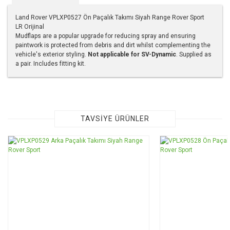
Land Rover VPLXP0527 Ön Paçalık Takımı Siyah Range Rover Sport
LR Orijinal
Mudflaps are a popular upgrade for reducing spray and ensuring
paintwork is protected from debris and dirt whilst complementing the
vehicle's exterior styling.
Not applicable for SV-Dynamic
. Supplied as
a pair. Includes fitting kit.
Bu ürünün fiyat bilgisi, resim, ürün açıklamalarında ve diğer
konularda yetersiz gördüğünüz noktaları öneri formunu
kullanarak tarafımıza iletebilirsiniz.
Görüş ve önerileriniz için teşekkür ederiz.
TAVSİYE ÜRÜNLER
Ürün resmi kalitesiz, bozuk veya görüntülenemiyor.
Ürün açıklamasında eksik bilgiler bulunuyor.
Ürün bilgilerinde hatalar bulunuyor.
Ürün fiyatı diğer sitelerden daha pahalı.
Bu ürüne benzer farklı alternatifler olmalı.