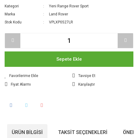
Kategori
Yeni Range Rover Sport
Marka
Land Rover
Stok Kodu
VPLXP0527LR
Sepete Ekle
Tavsiye Et
Fiyat Alarmı
Karşılaştır
ÜRÜN BILGISI
TAKSIT SEÇENEKLERI
ÖNERI