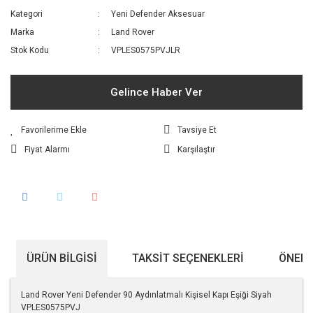
Kategori
Yeni Defender Aksesuar
Marka
Land Rover
Stok Kodu
VPLES0575PVJLR
Gelince Haber Ver
Tavsiye Et
Fiyat Alarmı
Karşılaştır
ÜRÜN BILGISI
TAKSIT SEÇENEKLERI
ÖNERI
Land Rover Yeni Defender 90 Aydınlatmalı Kişisel Kapı Eşiği Siyah
VPLES0575PVJ