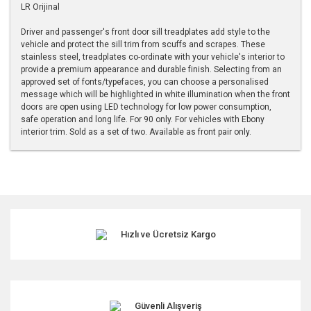
LR Orijinal
Driver and passenger's front door sill treadplates add style to the
vehicle and protect the sill trim from scuffs and scrapes. These
stainless steel, treadplates co-ordinate with your vehicle's interior to
provide a premium appearance and durable finish. Selecting from an
approved set of fonts/typefaces, you can choose a personalised
message which will be highlighted in white illumination when the front
doors are open using LED technology for low power consumption,
safe operation and long life. For 90 only. For vehicles with Ebony
interior trim. Sold as a set of two. Available as front pair only.
Bu ürünün fiyat bilgisi, resim, ürün açıklamalarında ve diğer
konularda yetersiz gördüğünüz noktaları öneri formunu
kullanarak tarafımıza iletebilirsiniz.
Görüş ve önerileriniz için teşekkür ederiz.
Hızlı ve Ücretsiz Kargo
Ürün resmi kalitesiz, bozuk veya görüntülenemiyor.
Ürün açıklamasında eksik bilgiler bulunuyor.
Ürün bilgilerinde hatalar bulunuyor.
Ürün fiyatı diğer sitelerden daha pahalı.
Güvenli Alışveriş