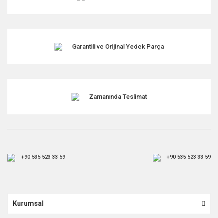
Bu ürüne benzer farklı alternatifler olmalı.
Garantili ve Orijinal Yedek Parça
Gönder
Zamanında Teslimat
+90 535 523 33 59
+90 535 523 33 59
Kurumsal