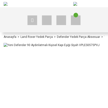
+90 535 523 33 59
+90 535 523 33 59
Anasayfa
Land Rover Yedek Parça
Defender Yedek Parça Aksesuar
Ye