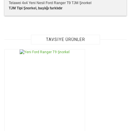
Telawei 4x4 Yeni Nesil Ford Ranger T9 TJM Şnorkel
TJM Tipi Şnorkel, başlığı farklıdır
Bu ürünün fiyat bilgisi, resim, ürün açıklamalarında ve diğer
konularda yetersiz gördüğünüz noktaları öneri formunu
kullanarak tarafımıza iletebilirsiniz.
Görüş ve önerileriniz için teşekkür ederiz.
TAVSİYE ÜRÜNLER
Ürün resmi kalitesiz, bozuk veya görüntülenemiyor.
Ürün açıklamasında eksik bilgiler bulunuyor.
Ürün bilgilerinde hatalar bulunuyor.
Ürün fiyatı diğer sitelerden daha pahalı.
Bu ürüne benzer farklı alternatifler olmalı.
Gönder