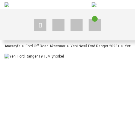
+90 535 523 33 59
+90 535 523 33 59
Anasayfa
Ford Off Road Aksesuar
Yeni Nesil Ford Ranger 2023+
Yeni 