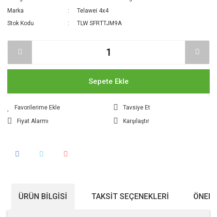
Marka
Telawei 4x4
Stok Kodu
TLW SFRTTJM9A
Sepete Ekle
Tavsiye Et
Fiyat Alarmı
Karşılaştır
ÜRÜN BILGISI
TAKSIT SEÇENEKLERI
ÖNERI