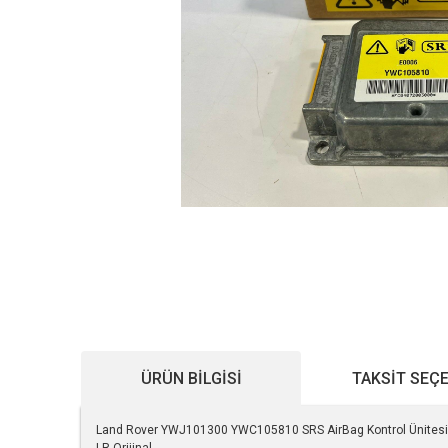
ÜRÜN BILGISI
TAKSIT SEÇ
Land Rover YWJ101300 YWC105810 SRS AirBag Kontrol Ünitesi 