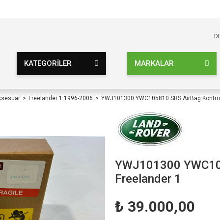
KARGO BEDAVA
UZ ŞARTSIZ
D
KATEGORİLER
MARKALAR
ksesuar
Freelander 1 1996-2006
YWJ101300 YWC105810 SRS AirBag Kontrol 
YWJ101300 YWC1058
Freelander 1
₺ 39.000,00