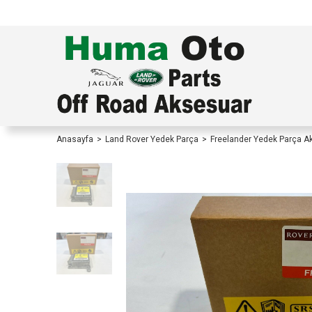
TÜRKİYE İÇİ TÜM ALIŞVERİŞLERİNİZDE KOŞULS
Anasayfa
Land Rover Yedek Parça
Freelander Yedek Parça A