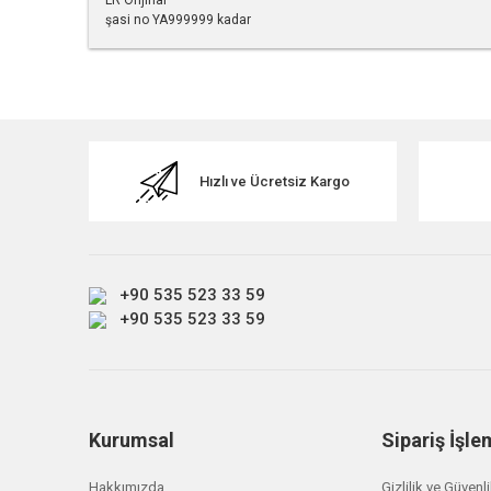
LR Orijinal
şasi no YA999999 kadar
Bu ürünün fiyat bilgisi, resim, ürün açıklamalarında ve diğe
Görüş ve önerileriniz için teşekkür ederiz.
Ürün resmi kalitesiz, bozuk veya görüntülenemiyor.
Ürün açıklamasında eksik bilgiler bulunuyor.
Hızlı ve Ücretsiz Kargo
Ürün bilgilerinde hatalar bulunuyor.
Ürün fiyatı diğer sitelerden daha pahalı.
Bu ürüne benzer farklı alternatifler olmalı.
+90 535 523 33 59
+90 535 523 33 59
Kurumsal
Sipariş İşle
Hakkımızda
Gizlilik ve Güvenl