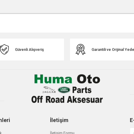
r konularda yetersiz gördüğünüz noktaları öneri formunu kullanarak tarafımıza ile
Güvenli Alışveriş
Garantili ve Orijinal Ye
Gönder
mleri
İletişim
E
ik
İletişim Formu