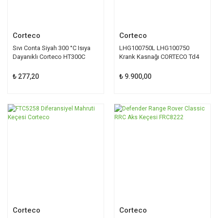
Corteco
Corteco
Sıvı Conta Siyah 300 °C Isıya
LHG100750L LHG100750
Dayanıklı Corteco HT300C
Krank Kasnağı CORTECO Td4
Freelander 1
₺ 277,20
₺ 9.900,00
Corteco
Corteco