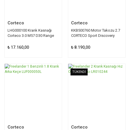
Corteco
Corteco
LHG000100 Krank Kasnağı
KKB500760 Motor Takozu 2.7
Corteco 3.0 M57 D30 Range
CORTECO Sport Discovery
Rover
₺ 17.160,00
₺ 8.190,00
TÜKENDİ
Corteco
Corteco