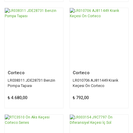
Corteco
Corteco
LR038311 JDE28731 Benzin
LR010706 AJ811449 Krank
Pompa Tapası
Keçesi Ön Corteco
₺ 4.680,00
₺ 792,00