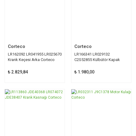
Corteco
Corteco
LR162092 LR041955 LR025670
LR166341 LR029132
Krank Keçesi Arka Corteco
C2S52855 Külbütör Kapak
Contası Corteco
₺ 2.829,84
₺ 1.980,00