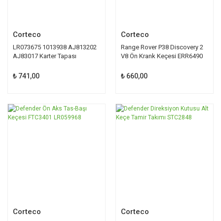
Corteco
Corteco
LR073675 1013938 AJ813202
Range Rover P38 Discovery 2
AJ83017 Karter Tapası
V8 Ön Krank Keçesi ERR6490
CORTECO
₺ 741,00
₺ 660,00
Corteco
Corteco