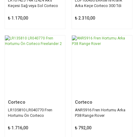
LR101425 T4A12424 Aks
LUF100430 ERR6818 Krank
Keçesi Sağ veya Sol Corteco
Arka Keçe Corteco 300 Tdi
Defender
₺ 1.170,00
₺ 2.310,00
Corteco
Corteco
LR135810 LR040770 Fren
ANR5916 Fren Hortumu Arka
Hortumu Ön Corteco
P38 Range Rover
Freelander 2
₺ 1.716,00
₺ 792,00