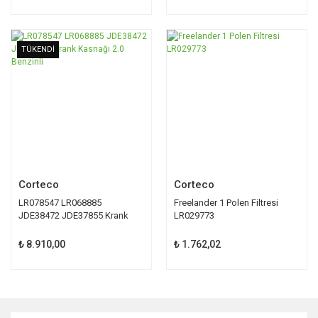
TÜKENDİ
TÜKENDİ
Corteco
Corteco
LR078547 LR068885
Freelander 1 Polen Filtresi
JDE38472 JDE37855 Krank
LR029773
Kasnağı 2.0 Benzinli
₺ 8.910,00
₺ 1.762,02