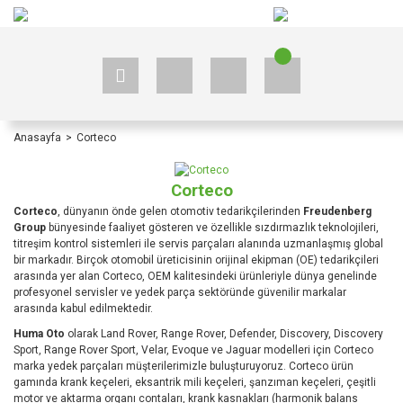
+90 535 523 33 59
+90 535 523 33 59
Anasayfa
Corteco
Corteco
Corteco
, dünyanın önde gelen otomotiv tedarikçilerinden
Freudenberg
Group
bünyesinde faaliyet gösteren ve özellikle sızdırmazlık teknolojileri,
titreşim kontrol sistemleri ile servis parçaları alanında uzmanlaşmış global
bir markadır. Birçok otomobil üreticisinin orijinal ekipman (OE) tedarikçileri
arasında yer alan Corteco, OEM kalitesindeki ürünleriyle dünya genelinde
profesyonel servisler ve yedek parça sektöründe güvenilir markalar
arasında kabul edilmektedir.
Huma Oto
olarak Land Rover, Range Rover, Defender, Discovery, Discovery
Sport, Range Rover Sport, Velar, Evoque ve Jaguar modelleri için Corteco
marka yedek parçaları müşterilerimizle buluşturuyoruz. Corteco ürün
gamında krank keçeleri, eksantrik mili keçeleri, şanzıman keçeleri, çeşitli
motor ve aktarma organı contaları, krank kasnakları (harmonik balans