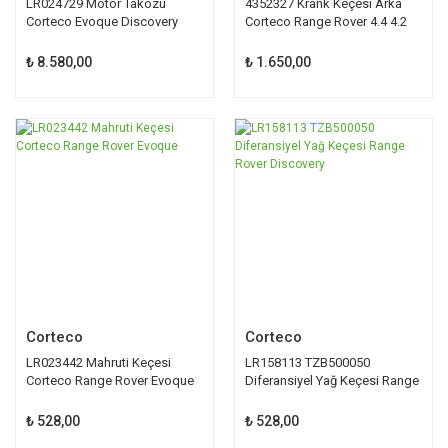
LR024729 Motor Takozu
4352327 Krank Keçesi Arka
Corteco Evoque Discovery
Corteco Range Rover 4.4 4.2
Sport
₺ 8.580,00
₺ 1.650,00
Corteco
Corteco
LR023442 Mahruti Keçesi
LR158113 TZB500050
Corteco Range Rover Evoque
Diferansiyel Yağ Keçesi Range
Rover Discovery
₺ 528,00
₺ 528,00