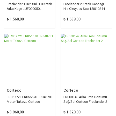
Freelander 1 Benzinli 1.8 Krank
Freelander 2 Krank Kasnağı
Arka Keçe LUF000050L
Hız Okuyucu Sacı LR010244
₺ 1.560,00
₺ 1.638,00
TÜKENDİ
TÜKENDİ
Corteco
Corteco
LR057721 LR056670 LR048781
LR008149 Arka Fren Hortumu
Motor Takozu Corteco
Sağ/Sol Corteco Freelander 2
₺ 3.960,00
₺ 1.320,00