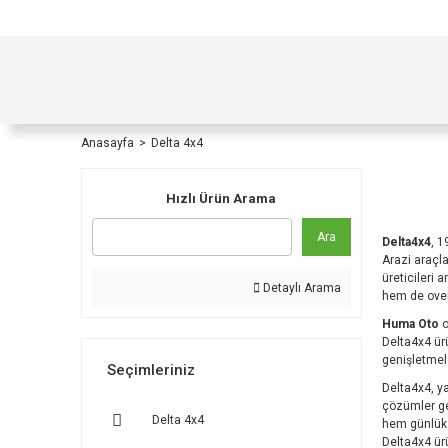
TÜRKİYE İÇİ TÜM ALIŞVERİŞLERİNİZDE KOŞULS
Anasayfa
Delta 4x4
Hızlı Ürün Arama
Ara
Delta4x4
, 1
Arazi araçla
üreticileri 
Detaylı Arama
hem de overl
Huma Oto
o
Delta4x4 ürü
genişletmel
Seçimleriniz
Delta4x4, ya
çözümler gel
Delta 4x4
hem günlük 
Delta4x4 ürü