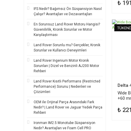
₺ 19
IFS Nedir? Bağımsız Ön Süspansiyon Nasıl
Çalışır? Avantajları ve Dezavantajları
En Sorunsuz Land Rover Motoru Hangisi?
TÜKEND
Güvenilirlik, Kronik Sorunlar ve Motor
Karşılaştırması
Land Rover Sorunlu mu? Gerçekler, Kronik
Sorunlar ve Kullanıcı Deneyimleri
Land Rover Ingenium Motor Kronik
Sorunları | Dizel ve Benzinli AJ200 Motor
Rehberi
Land Rover Kısıtlı Performans (Restricted
Delta 
Performance) Sorunu | Nedenleri ve
Çözümleri
Wide B
+60 m
OEM ile Orijinal Parça Arasındaki Fark
Nedir? | Land Rover ve Jaguar Yedek Parça
₺ 22
Rehberi
Ironman IM2.5 Monotube Süspansiyon
Nedir? Avantajları ve Foam Cell PRO