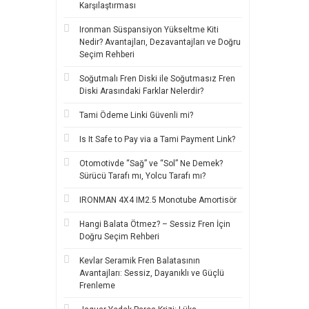
Karşılaştırması
Ironman Süspansiyon Yükseltme Kiti
Nedir? Avantajları, Dezavantajları ve Doğru
Seçim Rehberi
Soğutmalı Fren Diski ile Soğutmasız Fren
Diski Arasındaki Farklar Nelerdir?
Tami Ödeme Linki Güvenli mi?
Is It Safe to Pay via a Tami Payment Link?
Otomotivde “Sağ” ve “Sol” Ne Demek?
Sürücü Tarafı mı, Yolcu Tarafı mı?
IRONMAN 4X4 IM2.5 Monotube Amortisör
Hangi Balata Ötmez? – Sessiz Fren İçin
Doğru Seçim Rehberi
Kevlar Seramik Fren Balatasının
Avantajları: Sessiz, Dayanıklı ve Güçlü
Frenleme