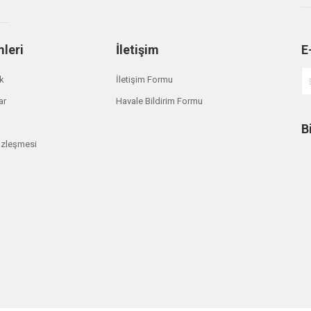
mleri
İletişim
E
ik
İletişim Formu
ar
Havale Bildirim Formu
B
özleşmesi
m