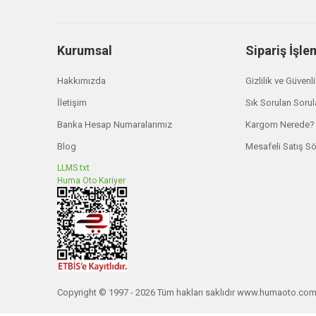
Kurumsal
Sipariş İşle
Hakkımızda
Gizlilik ve Güvenl
İletişim
Sık Sorulan Sorul
Banka Hesap Numaralarımız
Kargom Nerede?
Blog
Mesafeli Satış S
LLMS.txt
Huma Oto Kariyer
Copyright © 1997 - 2026 Tüm hakları saklıdır www.humaoto.co