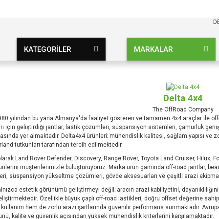
KARGO BEDAVA
UZ ŞARTSIZ
D
KATEGORİLER
MARKALAR
Delta 4x4
The OffRoad Company
980 yılından bu yana Almanya'da faaliyet gösteren ve tamamen 4x4 araçlar ile of
rı için geliştirdiği jantlar, lastik çözümleri, süspansiyon sistemleri, çamurluk gen
arasında yer almaktadır. Delta4x4 ürünleri; mühendislik kalitesi, sağlam yapısı ve z
and tutkunları tarafından tercih edilmektedir.
larak Land Rover Defender, Discovery, Range Rover, Toyota Land Cruiser, Hilux, F
nlerini müşterilerimizle buluşturuyoruz. Marka ürün gamında off-road jantlar, bead
eri, süspansiyon yükseltme çözümleri, gövde aksesuarları ve çeşitli arazi ekipman
lnızca estetik görünümü geliştirmeyi değil; aracın arazi kabiliyetini, dayanıklılığ
iştirmektedir. Özellikle büyük çaplı off-road lastikleri, doğru offset değerine sahi
kullanım hem de zorlu arazi şartlarında güvenilir performans sunmaktadır. Avrupa
nü, kalite ve güvenlik açısından yüksek mühendislik kriterlerini karşılamaktadır.