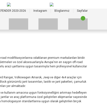
+90 535 523 33 59
+90 535 523 33 59
EFENDER 2020-2026
Instagram
Bloglarımız
Sayfalar
f-road modifikasyonlarına odaklanan premium markalardan biridir.
işletmeleri ve özel aksesuarlarıyla Avrupa'nın en saygın off-road
orlu arazi şartlarına uygun tasarımıyla hem profesyonel kullanıcılar
ord Ranger, Volkswagen Amarok, Jeep ve diğer 4x4 araçlar için
lock görünümlü jant tasarımları, lastik ve jant paketleri, çamurluk
ları yer almaktadır.
ını ve kullanım amacına uygun fonksiyonelliğini artırmayı hedefleyen
p jantlar ve araç platformuna özel geliştirilen ekipmanlar sayesinde
 homologasyon standartlarına uygun olarak geliştirilen birçok