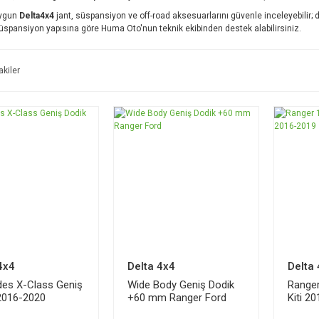
uygun
Delta4x4
jant, süspansiyon ve off-road aksesuarlarını güvenle inceleyebilir;
üspansiyon yapısına göre Huma Oto'nun teknik ekibinden destek alabilirsiniz.
akiler
4x4
Delta 4x4
Delta
es X-Class Geniş
Wide Body Geniş Dodik
Range
2016-2020
+60 mm Ranger Ford
Kiti 2