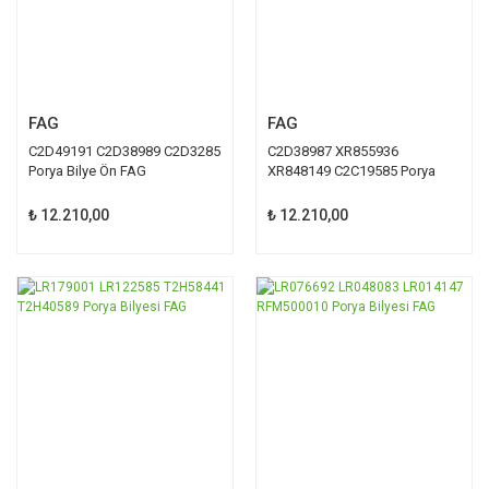
FAG
FAG
C2D49191 C2D38989 C2D3285
C2D38987 XR855936
Porya Bilye Ön FAG
XR848149 C2C19585 Porya
Bilye Ön FAG
₺ 12.210,00
₺ 12.210,00