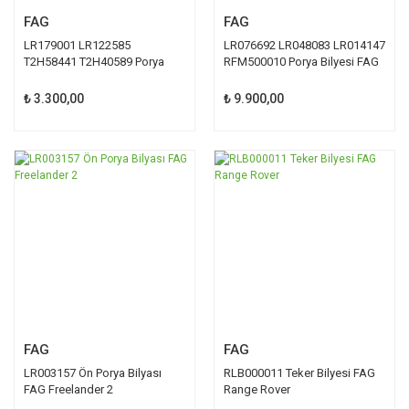
FAG
FAG
LR179001 LR122585
LR076692 LR048083 LR014147
T2H58441 T2H40589 Porya
RFM500010 Porya Bilyesi FAG
Bilyesi FAG
₺ 3.300,00
₺ 9.900,00
FAG
FAG
LR003157 Ön Porya Bilyası
RLB000011 Teker Bilyesi FAG
FAG Freelander 2
Range Rover