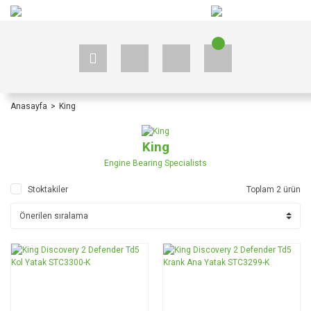
+90 535 523 33 59
+90 535 523 33 59
Anasayfa
King
King
Engine Bearing Specialists
Stoktakiler
Toplam 2 ürün
TÜKENDİ