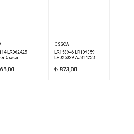
A
OSSCA
114 LR062425
LR158946 LR109359
tör Ossca
LR025029 AJ814233
Krank Pozisyon Sensörü
566,00
₺ 873,00