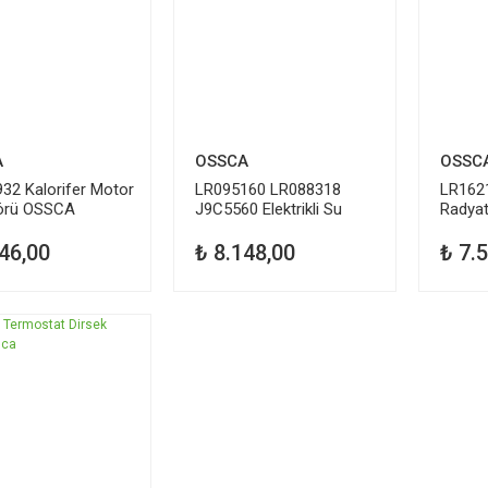
A
OSSCA
OSSC
32 Kalorifer Motor
LR095160 LR088318
LR162
örü OSSCA
J9C5560 Elektrikli Su
Radya
Pompası OSSCA
46,00
₺ 8.148,00
₺ 7.
İ