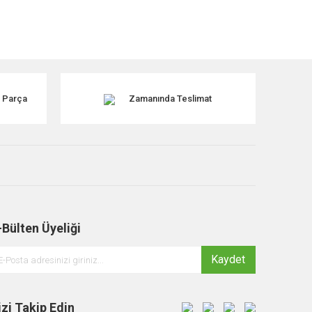
k Parça
Zamanında Teslimat
-Bülten Üyeliği
Kaydet
izi Takip Edin