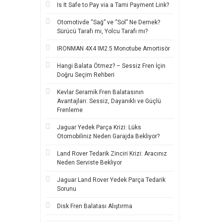
Is It Safe to Pay via a Tami Payment Link?
Otomotivde “Sağ” ve “Sol” Ne Demek?
Sürücü Tarafı mı, Yolcu Tarafı mı?
IRONMAN 4X4 IM2.5 Monotube Amortisör
Hangi Balata Ötmez? – Sessiz Fren İçin
Doğru Seçim Rehberi
Kevlar Seramik Fren Balatasının
Avantajları: Sessiz, Dayanıklı ve Güçlü
Frenleme
Jaguar Yedek Parça Krizi: Lüks
Otomobiliniz Neden Garajda Bekliyor?
Land Rover Tedarik Zinciri Krizi: Aracınız
Neden Serviste Bekliyor
Jaguar Land Rover Yedek Parça Tedarik
Sorunu
Disk Fren Balatası Alıştırma