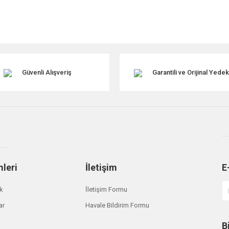
Güvenli Alışveriş
Garantili ve Orijinal Yede
mleri
İletişim
E
ik
İletişim Formu
ar
Havale Bildirim Formu
B