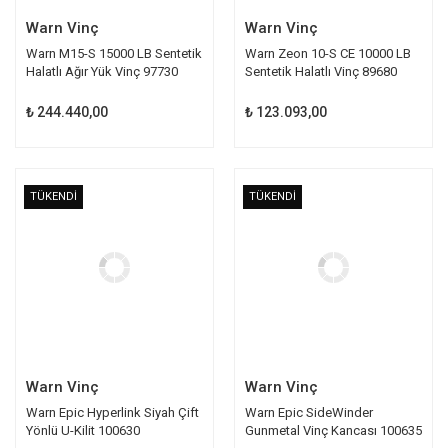
Warn Vinç
Warn Vinç
Warn M15-S 15000 LB Sentetik
Warn Zeon 10-S CE 10000 LB
Halatlı Ağır Yük Vinç 97730
Sentetik Halatlı Vinç 89680
₺ 244.440,00
₺ 123.093,00
TÜKENDİ
TÜKENDİ
Warn Vinç
Warn Vinç
Warn Epic Hyperlink Siyah Çift
Warn Epic SideWinder
Yönlü U-Kilit 100630
Gunmetal Vinç Kancası 100635