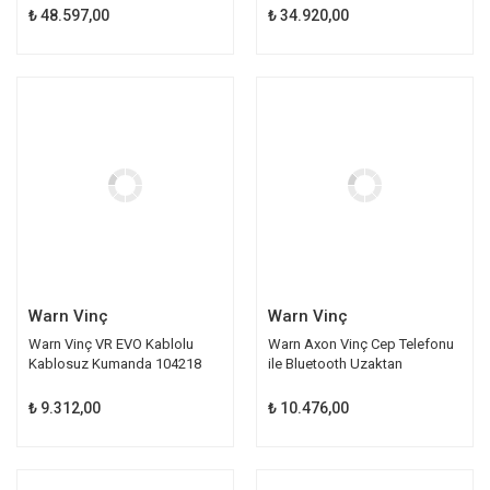
₺ 48.597,00
₺ 34.920,00
Warn Vinç
Warn Vinç
Warn Vinç VR EVO Kablolu
Warn Axon Vinç Cep Telefonu
Kablosuz Kumanda 104218
ile Bluetooth Uzaktan
109470
Kumanda 103940
₺ 9.312,00
₺ 10.476,00