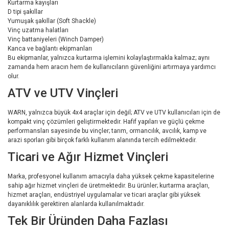
Kurtarma kayışları
D tipi şakıllar
Yumuşak şakıllar (Soft Shackle)
Vinç uzatma halatları
Vinç battaniyeleri (Winch Damper)
Kanca ve bağlantı ekipmanları
Bu ekipmanlar, yalnızca kurtarma işlemini kolaylaştırmakla kalmaz; aynı
zamanda hem aracın hem de kullanıcıların güvenliğini artırmaya yardımcı
olur.
ATV ve UTV Vinçleri
WARN, yalnızca büyük 4x4 araçlar için değil; ATV ve UTV kullanıcıları için de
kompakt vinç çözümleri geliştirmektedir. Hafif yapıları ve güçlü çekme
performansları sayesinde bu vinçler; tarım, ormancılık, avcılık, kamp ve
arazi sporları gibi birçok farklı kullanım alanında tercih edilmektedir.
Ticari ve Ağır Hizmet Vinçleri
Marka, profesyonel kullanım amacıyla daha yüksek çekme kapasitelerine
sahip ağır hizmet vinçleri de üretmektedir. Bu ürünler; kurtarma araçları,
hizmet araçları, endüstriyel uygulamalar ve ticari araçlar gibi yüksek
dayanıklılık gerektiren alanlarda kullanılmaktadır.
Tek Bir Üründen Daha Fazlası