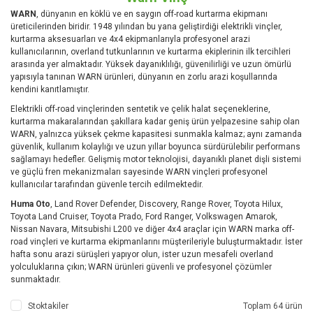
WARN
, dünyanın en köklü ve en saygın off-road kurtarma ekipmanı
üreticilerinden biridir. 1948 yılından bu yana geliştirdiği elektrikli vinçler,
kurtarma aksesuarları ve 4x4 ekipmanlarıyla profesyonel arazi
kullanıcılarının, overland tutkunlarının ve kurtarma ekiplerinin ilk tercihleri
arasında yer almaktadır. Yüksek dayanıklılığı, güvenilirliği ve uzun ömürlü
yapısıyla tanınan WARN ürünleri, dünyanın en zorlu arazi koşullarında
kendini kanıtlamıştır.
Elektrikli off-road vinçlerinden sentetik ve çelik halat seçeneklerine,
kurtarma makaralarından şakıllara kadar geniş ürün yelpazesine sahip olan
WARN, yalnızca yüksek çekme kapasitesi sunmakla kalmaz; aynı zamanda
güvenlik, kullanım kolaylığı ve uzun yıllar boyunca sürdürülebilir performans
sağlamayı hedefler. Gelişmiş motor teknolojisi, dayanıklı planet dişli sistemi
ve güçlü fren mekanizmaları sayesinde WARN vinçleri profesyonel
kullanıcılar tarafından güvenle tercih edilmektedir.
Huma Oto
, Land Rover Defender, Discovery, Range Rover, Toyota Hilux,
Toyota Land Cruiser, Toyota Prado, Ford Ranger, Volkswagen Amarok,
Nissan Navara, Mitsubishi L200 ve diğer 4x4 araçlar için WARN marka off-
road vinçleri ve kurtarma ekipmanlarını müşterileriyle buluşturmaktadır. İster
hafta sonu arazi sürüşleri yapıyor olun, ister uzun mesafeli overland
yolculuklarına çıkın; WARN ürünleri güvenli ve profesyonel çözümler
sunmaktadır.
Stoktakiler
Toplam 64 ürün