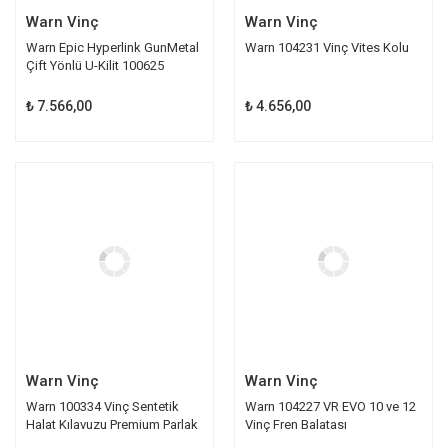
Warn Vinç
Warn Vinç
Warn Epic Hyperlink GunMetal
Warn 104231 Vinç Vites Kolu
Çift Yönlü U-Kilit 100625
₺ 7.566,00
₺ 4.656,00
Warn Vinç
Warn Vinç
Warn 100334 Vinç Sentetik
Warn 104227 VR EVO 10 ve 12
Halat Kılavuzu Premium Parlak
Vinç Fren Balatası