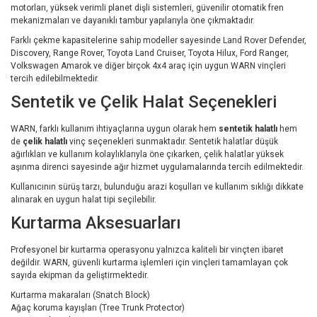
motorları, yüksek verimli planet dişli sistemleri, güvenilir otomatik fren
mekanizmaları ve dayanıklı tambur yapılarıyla öne çıkmaktadır.
Farklı çekme kapasitelerine sahip modeller sayesinde Land Rover Defender,
Discovery, Range Rover, Toyota Land Cruiser, Toyota Hilux, Ford Ranger,
Volkswagen Amarok ve diğer birçok 4x4 araç için uygun WARN vinçleri
tercih edilebilmektedir.
Sentetik ve Çelik Halat Seçenekleri
WARN, farklı kullanım ihtiyaçlarına uygun olarak hem
sentetik halatlı
hem
de
çelik halatlı
vinç seçenekleri sunmaktadır. Sentetik halatlar düşük
ağırlıkları ve kullanım kolaylıklarıyla öne çıkarken, çelik halatlar yüksek
aşınma direnci sayesinde ağır hizmet uygulamalarında tercih edilmektedir.
Kullanıcının sürüş tarzı, bulunduğu arazi koşulları ve kullanım sıklığı dikkate
alınarak en uygun halat tipi seçilebilir.
Kurtarma Aksesuarları
Profesyonel bir kurtarma operasyonu yalnızca kaliteli bir vinçten ibaret
değildir. WARN, güvenli kurtarma işlemleri için vinçleri tamamlayan çok
sayıda ekipman da geliştirmektedir.
Kurtarma makaraları (Snatch Block)
Ağaç koruma kayışları (Tree Trunk Protector)