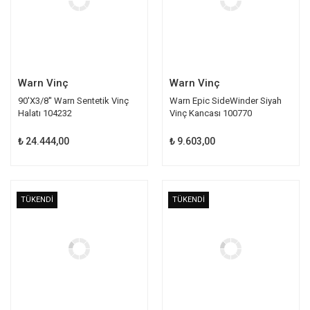
Warn Vinç
Warn Vinç
90'X3/8'' Warn Sentetik Vinç
Warn Epic SideWinder Siyah
Halatı 104232
Vinç Kancası 100770
₺ 24.444,00
₺ 9.603,00
TÜKENDİ
TÜKENDİ