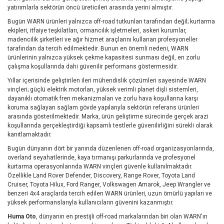
yatırımlarla sektörün öncü üreticileri arasında yerini almıştır.
Bugün WARN ürünleri yalnızca off-road tutkunları tarafından değil; kurtarma
ekipleri, itfaiye teşkilatları, ormancılık işletmeleri, askeri kurumlar,
madencilik şirketleri ve ağır hizmet araçlarını kullanan profesyoneller
tarafından da tercih edilmektedir. Bunun en önemli nedeni, WARN
ürünlerinin yalnızca yüksek çekme kapasitesi sunması değil, en zorlu
çalışma koşullarında dahi güvenilir performans göstermesidir.
Yıllar içerisinde geliştirilen ileri mühendislik çözümleri sayesinde WARN
vinçleri; güçlü elektrik motorları, yüksek verimli planet dişli sistemleri,
dayanıklı otomatik fren mekanizmaları ve zorlu hava koşullarına karşı
koruma sağlayan sağlam gövde yapılarıyla sektörün referans ürünleri
arasında gösterilmektedir. Marka, ürün geliştirme sürecinde gerçek arazi
koşullarında gerçekleştirdiği kapsamlı testlerle güvenilirliğini sürekli olarak
kanıtlamaktadır.
Bugün dünyanın dört bir yanında düzenlenen off-road organizasyonlarında,
overland seyahatlerinde, kaya tırmanışı parkurlarında ve profesyonel
kurtarma operasyonlarında WARN vinçleri güvenle kullanılmaktadır.
Özellikle Land Rover Defender, Discovery, Range Rover, Toyota Land
Cruiser, Toyota Hilux, Ford Ranger, Volkswagen Amarok, Jeep Wrangler ve
benzeri 4x4 araçlarda tercih edilen WARN ürünleri, uzun ömürlü yapıları ve
yüksek performanslarıyla kullanıcıların güvenini kazanmıştır.
Huma Oto
, dünyanın en prestijli off-road markalarından biri olan WARN'ın