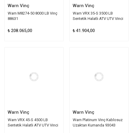
Warn Vinç
Warn Vinç
Warn M8274-50 8000 LB Vinç
Warn VRX 35-S 3500 LB
88631
Sentetik Halatlı ATV UTV Vinci
101030
₺ 208.065,00
₺ 41.904,00
Warn Vinç
Warn Vinç
Warn VRX 45-S 4500 LB
Warn Platinum Vinç Kablosuz
Sentetik Halatlı ATV UTV Vinci
Uzaktan Kumanda 93043
101040