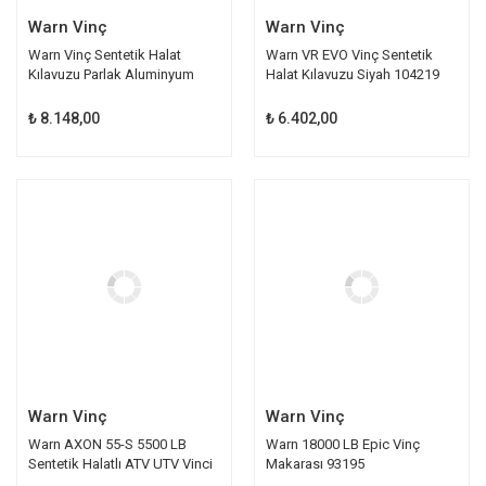
Warn Vinç
Warn Vinç
Warn Vinç Sentetik Halat
Warn VR EVO Vinç Sentetik
Kılavuzu Parlak Aluminyum
Halat Kılavuzu Siyah 104219
87914
₺ 8.148,00
₺ 6.402,00
Warn Vinç
Warn Vinç
Warn AXON 55-S 5500 LB
Warn 18000 LB Epic Vinç
Sentetik Halatlı ATV UTV Vinci
Makarası 93195
101150