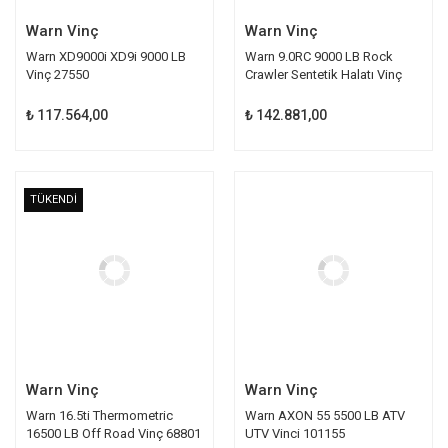
Warn Vinç
Warn Vinç
Warn XD9000i XD9i 9000 LB
Warn 9.0RC 9000 LB Rock
Vinç 27550
Crawler Sentetik Halatı Vinç
71550
₺ 117.564,00
₺ 142.881,00
TÜKENDİ
TÜKENDİ
Warn Vinç
Warn Vinç
Warn 16.5ti Thermometric
Warn AXON 55 5500 LB ATV
16500 LB Off Road Vinç 68801
UTV Vinci 101155