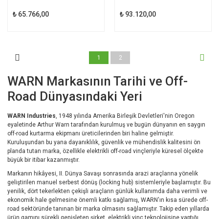
₺ 65.766,00
₺ 93.120,00
1
2
WARN Markasının Tarihi ve Off-
Road Dünyasındaki Yeri
WARN Industries
, 1948 yılında Amerika Birleşik Devletleri'nin Oregon
eyaletinde Arthur Warn tarafından kurulmuş ve bugün dünyanın en saygın
off-road kurtarma ekipmanı üreticilerinden biri haline gelmiştir.
Kuruluşundan bu yana dayanıklılık, güvenlik ve mühendislik kalitesini ön
planda tutan marka, özellikle elektrikli off-road vinçleriyle küresel ölçekte
büyük bir itibar kazanmıştır.
Markanın hikâyesi, II. Dünya Savaşı sonrasında arazi araçlarına yönelik
geliştirilen manuel serbest dönüş (locking hub) sistemleriyle başlamıştır. Bu
yenilik, dört tekerlekten çekişli araçların günlük kullanımda daha verimli ve
ekonomik hale gelmesine önemli katkı sağlamış, WARN'ın kısa sürede off-
road sektöründe tanınan bir marka olmasını sağlamıştır. Takip eden yıllarda
ürün gamını sürekli genişleten şirket, elektrikli vinç teknolojisine yaptığı