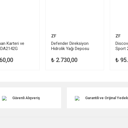
ZF
ZF
an Karteri ve
Defender Direksiyon
Discov
si DA2142G
Hidrolik Yağı Deposu
Sport 
474
QFX000030
Şanzım
LR008
60,00
₺ 2.730,00
₺ 95
Güvenli Alışveriş
Garantili ve Orijinal Yede