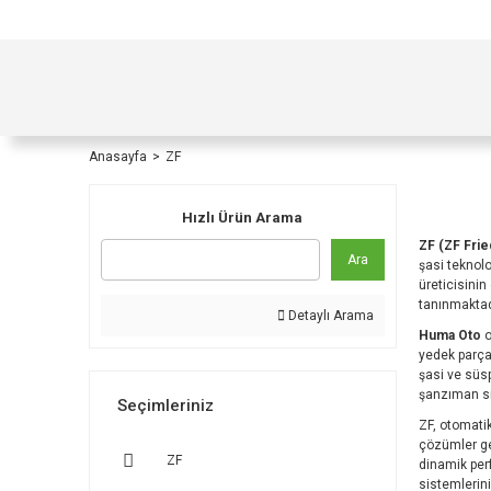
TÜRKİYE İÇİ TÜM ALIŞVERİŞLERİNİZDE KOŞULS
Anasayfa
ZF
Hızlı Ürün Arama
ZF (ZF Frie
Ara
şasi teknolo
üreticisinin
tanınmaktad
Detaylı Arama
Huma Oto
o
yedek parçal
şasi ve süsp
şanzıman si
Seçimleriniz
ZF, otomatik
çözümler gel
ZF
dinamik per
sistemlerin