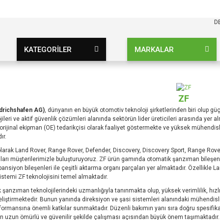
KARGO BEDAVA
UZ ŞARTSIZ
D
KATEGORİLER
MARKALAR
ZF
drichshafen AG)
, dünyanın en büyük otomotiv teknoloji şirketlerinden biri olup g
jileri ve aktif güvenlik çözümleri alanında sektörün lider üreticileri arasında yer
 orijinal ekipman (OE) tedarikçisi olarak faaliyet göstermekte ve yüksek mühendisli
ır.
larak Land Rover, Range Rover, Defender, Discovery, Discovery Sport, Range Rover
arı müşterilerimizle buluşturuyoruz. ZF ürün gamında otomatik şanzıman bileşenleri
ansiyon bileşenleri ile çeşitli aktarma organı parçaları yer almaktadır. Özellikle
stemi ZF teknolojisini temel almaktadır.
 şanzıman teknolojilerindeki uzmanlığıyla tanınmakta olup, yüksek verimlilik, hızlı
iştirmektedir. Bunun yanında direksiyon ve şasi sistemleri alanındaki mühendislik
formansına önemli katkılar sunmaktadır. Düzenli bakımın yanı sıra doğru spesifika
in uzun ömürlü ve güvenilir şekilde çalışması açısından büyük önem taşımaktadır.