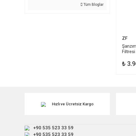
Tüm Bloglar
ZF
Şanzım
Filtre
LR007
₺ 3.9
Hızlı ve Ücretsiz Kargo
+90 535 523 33 59
+90 535 523 33 59