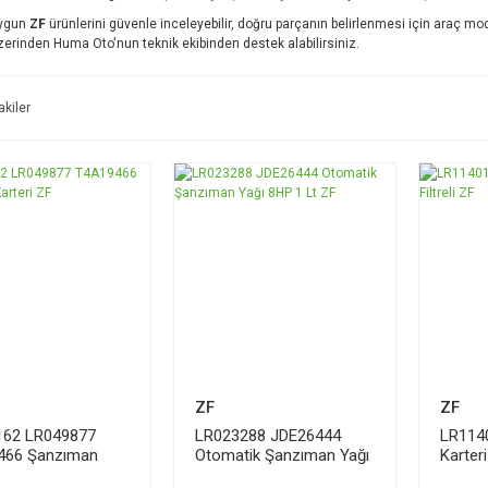
uygun
ZF
ürünlerini güvenle inceleyebilir, doğru parçanın belirlenmesi için araç m
erinden Huma Oto'nun teknik ekibinden destek alabilirsiniz.
akiler
ZF
ZF
162 LR049877
LR023288 JDE26444
LR114
466 Şanzıman
Otomatik Şanzıman Yağı
Karteri
 ZF
8HP 1 Lt ZF