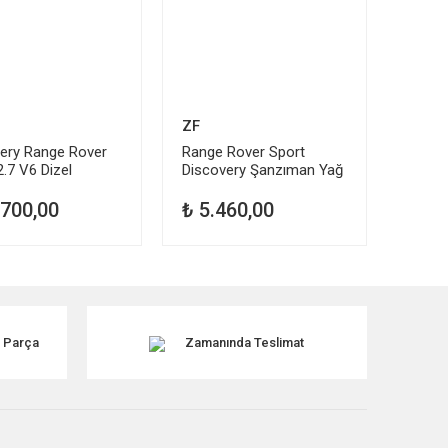
ZF
ery Range Rover
Range Rover Sport
2.7 V6 Dizel
Discovery Şanzıman Yağ
an Türbini
Değişim Kiti DA6085-G
767
.700,00
₺ 5.460,00
k Parça
Zamanında Teslimat