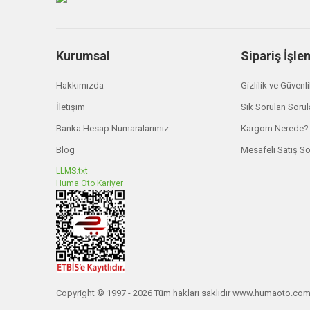
Kurumsal
Sipariş İşle
Hakkımızda
Gizlilik ve Güvenl
İletişim
Sık Sorulan Sorul
Banka Hesap Numaralarımız
Kargom Nerede?
Blog
Mesafeli Satış S
LLMS.txt
Huma Oto Kariyer
Copyright © 1997 - 2026 Tüm hakları saklıdır www.humaoto.co