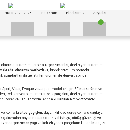
+90 535 523 33 59
+90 535 523 33 59
EFENDER 2020-2026
Instagram
Bloglarımız
Sayfalar
üç aktarma sistemleri, otomatik şanzımanlar, direksiyon sistemleri,
 almaktadır. Almanya merkezli ZF, birçok premium otomobil
k standartlarıyla geliştirilen ürünleriyle dünya çapında
 Sport, Velar, Evoque ve Jaguar modelleri için ZF marka ürün ve
, tork konvertörleri, mekatronik parçaları, direksiyon sistemleri,
 Land Rover ve Jaguar modellerinde kullanılan birçok otomatik
 ve konforlu vites geçişleri, dayanıklılık ve sürüş konforu sağlayan
 çalışmaları sayesinde araçların yol tutuşu, sürüş güvenliği ve
syonda şanzıman yağı ve kaliteli yedek parçaların kullanılması, ZF