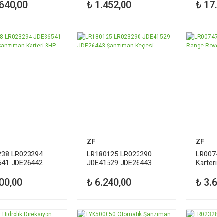
.640,00
₺ 1.452,00
₺ 17
ZF
ZF
238 LR023294
LR180125 LR023290
LR007
541 JDE26442
JDE41529 JDE26443
Karter
an Karteri 8HP
Şanzıman Keçesi
Sport 
00,00
₺ 6.240,00
₺ 3.