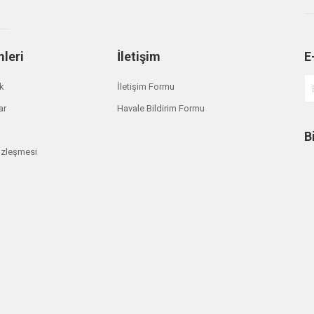
mleri
İletişim
E
ik
İletişim Formu
ar
Havale Bildirim Formu
B
özleşmesi
m