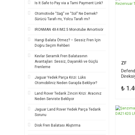
Is It Safe to Pay via a Tami Payment Link?
Otomotivde “Sağ” ve “Sol” Ne Demek?
Sürücü Tarafı mı, Yolcu Tarafı mı?
IRONMAN 4X4 IM2.5 Monotube Amortisör
Hangi Balata Ötmez? – Sessiz Fren İçin
Doğru Seçim Rehberi
Kevlar Seramik Fren Balatasının
Avantajları: Sessiz, Dayanıklı ve Güçlü
ZF
Frenleme
Defende
Direks
Jaguar Yedek Parça Krizi: Lüks
Tutucu
Otomobiliniz Neden Garajda Bekliyor?
₺ 1.4
Land Rover Tedarik Zinciri Krizi: Aracınız
Neden Serviste Bekliyor
Jaguar Land Rover Yedek Parça Tedarik
Sorunu
Disk Fren Balatası Alıştırma