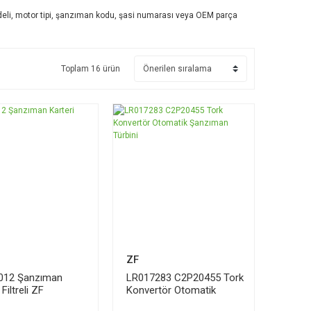
odeli, motor tipi, şanzıman kodu, şasi numarası veya OEM parça
Toplam 16 ürün
ZF
012 Şanzıman
LR017283 C2P20455 Tork
 Filtreli ZF
Konvertör Otomatik
Şanzıman Türbini