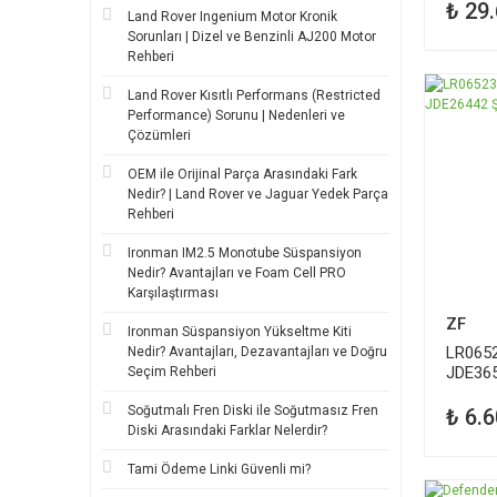
₺ 29
Land Rover Ingenium Motor Kronik
Sorunları | Dizel ve Benzinli AJ200 Motor
Rehberi
Land Rover Kısıtlı Performans (Restricted
Performance) Sorunu | Nedenleri ve
Çözümleri
OEM ile Orijinal Parça Arasındaki Fark
Nedir? | Land Rover ve Jaguar Yedek Parça
Rehberi
Ironman IM2.5 Monotube Süspansiyon
Nedir? Avantajları ve Foam Cell PRO
Karşılaştırması
ZF
Ironman Süspansiyon Yükseltme Kiti
LR065
Nedir? Avantajları, Dezavantajları ve Doğru
JDE36
Seçim Rehberi
Şanzım
Soğutmalı Fren Diski ile Soğutmasız Fren
₺ 6.6
Diski Arasındaki Farklar Nelerdir?
Tami Ödeme Linki Güvenli mi?