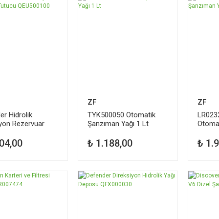
ZF
ZF
r Hidrolik
TYK500050 Otomatik
LR023
iyon Rezervuar
Şanzıman Yağı 1 Lt
Otomat
 QEU500100
9HP 1 
04,00
₺ 1.188,00
₺ 1.
TÜKEN