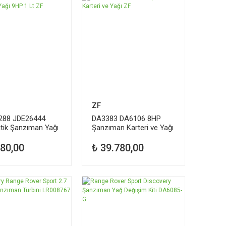
ZF
288 JDE26444
DA3383 DA6106 8HP
ik Şanzıman Yağı
Şanzıman Karteri ve Yağı
Lt ZF
ZF
980,00
₺ 39.780,00
Dİ
TÜKENDİ