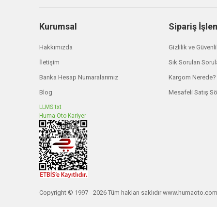
Kurumsal
Sipariş İşle
Hakkımızda
Gizlilik ve Güvenl
İletişim
Sık Sorulan Sorul
Banka Hesap Numaralarımız
Kargom Nerede?
Ironman 4x4
Vinç Makarası IBLOCK 8 Ton Kapasiteli | Ironman
Blog
Mesafeli Satış S
LLMS.txt
Huma Oto Kariyer
₺ 4.365,00
Copyright © 1997 - 2026 Tüm hakları saklıdır www.humaoto.co