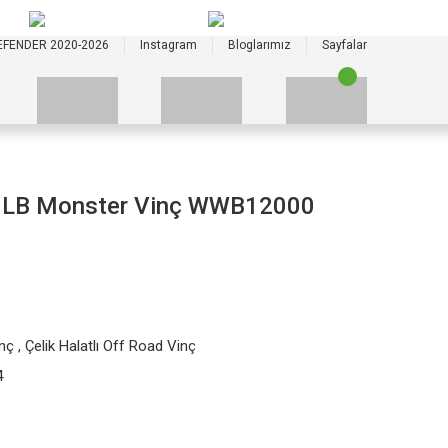
+90 535 523 33 59
+90 535 523 33 59
EFENDER 2020-2026
Instagram
Bloglarımız
Sayfalar
0 LB Monster Vinç WWB12000
nç
,
Çelik Halatlı Off Road Vinç
4