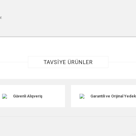
r.
r konularda yetersiz gördüğünüz noktaları öneri formunu kullanarak tarafımıza ile
TAVSİYE ÜRÜNLER
Güvenli Alışveriş
Garantili ve Orijinal Yede