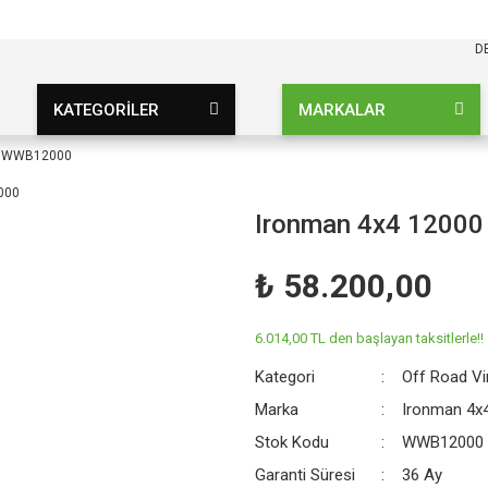
KARGO BEDAVA
UZ ŞARTSIZ
D
KATEGORİLER
MARKALAR
nç WWB12000
Ironman 4x4 1200
₺ 58.200,00
6.014,00 TL den başlayan taksitlerle!!
Kategori
Off Road Vi
Marka
Ironman 4x
Stok Kodu
WWB12000
Garanti Süresi
36 Ay