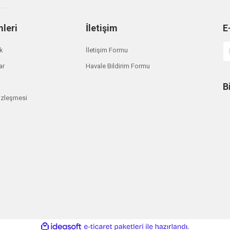
Ironman 4x4
Gönder
Mapa D Omega Kilit IBOW
mleri
İletişim
E
₺ 1.455,00
ik
İletişim Formu
ar
Havale Bildirim Formu
B
özleşmesi
m
ile
ideasoft
e-