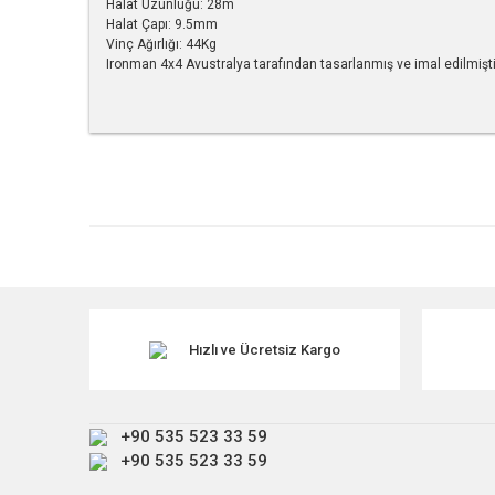
Halat Uzunluğu: 28m
Halat Çapı: 9.5mm
Vinç Ağırlığı: 44Kg
Ironman 4x4 Avustralya tarafından tasarlanmış ve imal edilmişti
Bu ürünün fiyat bilgisi, resim, ürün açıklamalarında ve diğe
Görüş ve önerileriniz için teşekkür ederiz.
Ürün resmi kalitesiz, bozuk veya görüntülenemiyor.
Ürün açıklamasında eksik bilgiler bulunuyor.
Ürün bilgilerinde hatalar bulunuyor.
Ürün fiyatı diğer sitelerden daha pahalı.
Hızlı ve Ücretsiz Kargo
Bu ürüne benzer farklı alternatifler olmalı.
+90 535 523 33 59
+90 535 523 33 59