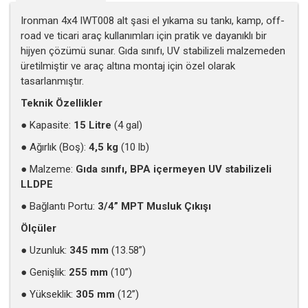
Ironman 4x4 IWT008 alt şasi el yıkama su tankı, kamp, off-
road ve ticari araç kullanımları için pratik ve dayanıklı bir
hijyen çözümü sunar. Gıda sınıfı, UV stabilizeli malzemeden
üretilmiştir ve araç altına montaj için özel olarak
tasarlanmıştır.
Teknik Özellikler
● Kapasite:
15 Litre
(4 gal)
● Ağırlık (Boş):
4,5 kg
(10 lb)
● Malzeme:
Gıda sınıfı, BPA içermeyen UV stabilizeli
LLDPE
● Bağlantı Portu:
3/4” MPT Musluk Çıkışı
Ölçüler
● Uzunluk:
345 mm
(13.58”)
● Genişlik:
255 mm
(10”)
● Yükseklik:
305 mm
(12”)