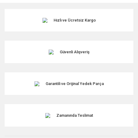
kullanarak tarafımıza iletebilirsiniz.
Görüş ve önerileriniz için teşekkür ederiz.
Hızlı ve Ücretsiz Kargo
Ürün resmi kalitesiz, bozuk veya görüntülenemiyor.
Ürün açıklamasında eksik bilgiler bulunuyor.
Ürün bilgilerinde hatalar bulunuyor.
Ürün fiyatı diğer sitelerden daha pahalı.
Güvenli Alışveriş
Bu ürüne benzer farklı alternatifler olmalı.
Garantili ve Orijinal Yedek Parça
Gönder
Zamanında Teslimat