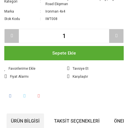
Kategori
Road Ekipman
Marka
Ironman 4x4
Stok Kodu
IWT008
Sepete Ekle
Tavsiye Et
Fiyat Alarmı
Karşılaştır
ÜRÜN BILGISI
TAKSIT SEÇENEKLERI
ÖNERI