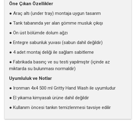
Öne Çıkan Özellikler
● Araç altı (under tray) montaja uygun tasarım
● Tank tabanında yer alan gömme musluk çıkışı
● Ön üst bölümde dolum ağzı
● Entegre sabunluk yuvası (sabun dahil değildir)
● 4 adet montaj deliği ile sağlam sabitleme
● Fabrikada basınç ve su testi yapılmıştır (içinde az
miktarda su bulunması normaldir)
Uyumluluk ve Notlar
● Ironman 4x4 500 ml Gritty Hand Wash ile uyumludur
● El yıkama kimyasalı ürüne dahil değildir
● Kullanım öncesi tankın temizlenmesi tavsiye edilir
Bu ürünün fiyat bilgisi, resim, ürün açıklamalarında ve diğer
konularda yetersiz gördüğünüz noktaları öneri formunu