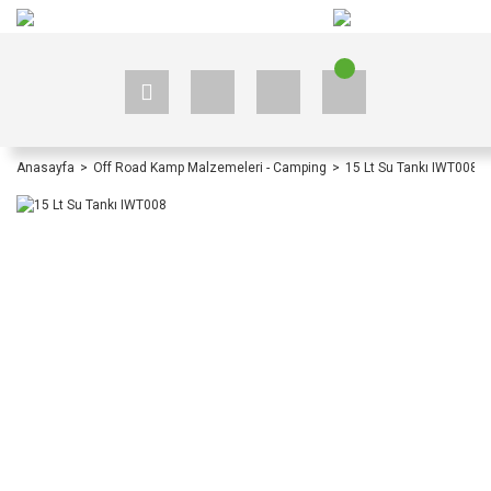
+90 535 523 33 59
+90 535 523 33 59
Anasayfa
Off Road Kamp Malzemeleri - Camping
15 Lt Su Tankı IWT008