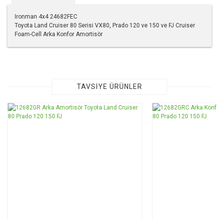
Ironman 4x4 24682FEC
Toyota Land Cruiser 80 Serisi VX80, Prado 120 ve 150 ve FJ Cruiser
Foam-Cell Arka Konfor Amortisör
Bu ürünün fiyat bilgisi, resim, ürün açıklamalarında ve diğer
konularda yetersiz gördüğünüz noktaları öneri formunu
kullanarak tarafımıza iletebilirsiniz.
Görüş ve önerileriniz için teşekkür ederiz.
TAVSİYE ÜRÜNLER
Ürün resmi kalitesiz, bozuk veya görüntülenemiyor.
Ürün açıklamasında eksik bilgiler bulunuyor.
Ürün bilgilerinde hatalar bulunuyor.
Ürün fiyatı diğer sitelerden daha pahalı.
Bu ürüne benzer farklı alternatifler olmalı.