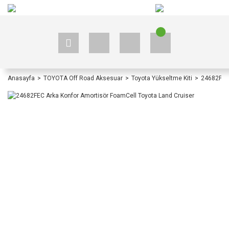
+90 535 523 33 59
+90 535 523 33 59
Anasayfa
TOYOTA Off Road Aksesuar
Toyota Yükseltme Kiti
24682FEC 