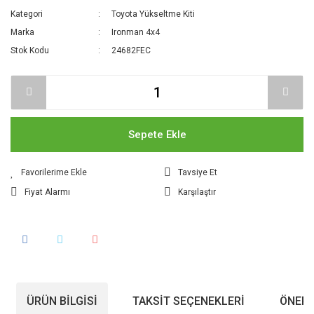
Kategori
Toyota Yükseltme Kiti
Marka
Ironman 4x4
Stok Kodu
24682FEC
Sepete Ekle
Tavsiye Et
Fiyat Alarmı
Karşılaştır
ÜRÜN BILGISI
TAKSIT SEÇENEKLERI
ÖNERI