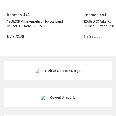
Gönder
Ironman 4x4
Ironman 4x4
12682GR Arka Amortisör Toyota Land
12682GRC Arka Konfo
Cruiser 80 Prado 120 150 FJ
Cruiser 80 Prado 120 
₺ 7.372,00
₺ 7.372,00
Hızlı ve Ücretsiz Kargo
Güvenli Alışveriş