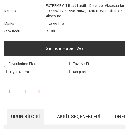
EXTREME Off Road Lastik
,
Defender Aksesuarlar
Kategori
,
Discovery 2 1998-2004
,
LAND ROVER Off Road
Aksesuar
Marka
Interco Tire
Stok Kodu
B-133
Gelince Haber Ver
Tavsiye Et
Fiyat Alarmı
Karşılaştır
ÜRÜN BILGISI
TAKSIT SEÇENEKLERI
ÖNERI