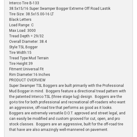
Interco Tire B-133
38.5x15/16 Super Swamper Bogger Extreme Off Road Lastik
Tire Size: 38.5x15.00-16 LT
Black Letters
Load Range: C
Max Load: 3000
Tread Depth = 29/32
Overall Diameter: 38.4
Style:TSL Bogger
Tire Width:15
Tread Type:Mud Terrain
Tire Height:39
Fitment:Universal Fit
Rim Diameter:16 Inches
PRODUCT OVERVIEW
Super Swamper TSL Boggers are built primarily with the Professional
Mud Bogger in mind. Boggers feature a directional tread pattern with
the patented Interco TSL (three stage lug) design. Boggers are the
go-to tire for both professional and recreational off-roaders who want
an aggressive, off-road tire that performs as good as it looks.
Boggers are extremely versatile D.O.T. approved and street legal, and
can easily be modified and custom grooved for cut, open, and pro
stock classes. Boggers are an aggressive, built for the off-road tire
that have are also amazingly well-mannered on pavement.