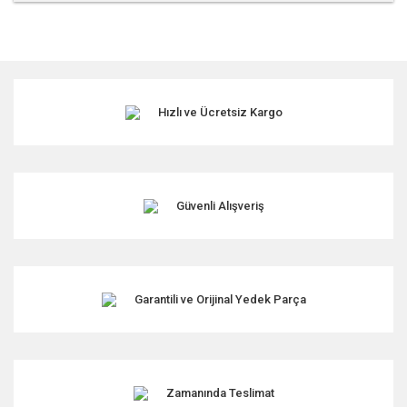
Bu ürünün fiyat bilgisi, resim, ürün açıklamalarında ve diğer
konularda yetersiz gördüğünüz noktaları öneri formunu
kullanarak tarafımıza iletebilirsiniz.
Görüş ve önerileriniz için teşekkür ederiz.
Hızlı ve Ücretsiz Kargo
Ürün resmi kalitesiz, bozuk veya görüntülenemiyor.
Ürün açıklamasında eksik bilgiler bulunuyor.
Ürün bilgilerinde hatalar bulunuyor.
Ürün fiyatı diğer sitelerden daha pahalı.
Güvenli Alışveriş
Bu ürüne benzer farklı alternatifler olmalı.
Garantili ve Orijinal Yedek Parça
Gönder
Zamanında Teslimat