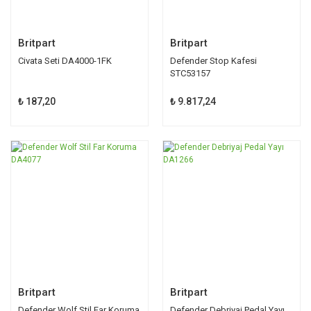
Britpart
Britpart
Civata Seti DA4000-1FK
Defender Stop Kafesi
STC53157
₺ 187,20
₺ 9.817,24
Britpart
Britpart
Defender Wolf Stil Far Koruma
Defender Debriyaj Pedal Yayı