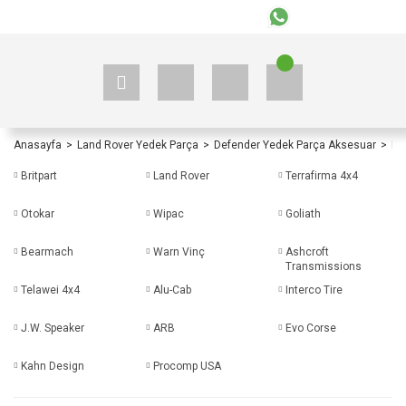
+90 535 523 33 59
+90 535 523 33 59
Anasayfa
Land Rover Yedek Parça
Defender Yedek Parça Aksesuar
De
Britpart
Land Rover
Terrafirma 4x4
Otokar
Wipac
Goliath
Bearmach
Warn Vinç
Ashcroft
Transmissions
Telawei 4x4
Alu-Cab
Interco Tire
J.W. Speaker
ARB
Evo Corse
Kahn Design
Procomp USA