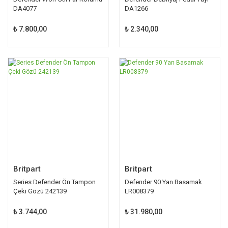
DA4077
DA1266
₺ 7.800,00
₺ 2.340,00
Britpart
Britpart
Series Defender Ön Tampon
Defender 90 Yan Basamak
Çeki Gözü 242139
LR008379
₺ 3.744,00
₺ 31.980,00