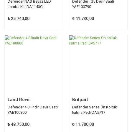
Defender NAS Beyaz LED
Defender Td5 Devir Saati
Lamba Kiti DA1143CL
YAE100790
₺ 25.740,00
₺ 41.730,00
Land Rover
Britpart
Defender 4 Silindir Devir Saati
Defender Series Ön Koltuk
YAE100800
Isıtma Pedi DA5717
₺ 48.750,00
₺ 11.700,00