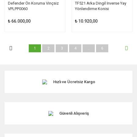
Defender Ön Koruma Vinçsiz
TF521 Arka Dingil Inverse Yay
VPLPP0060
Yönlendirme Konisi
₺ 66.000,00
₺ 10.920,00
1
2
3
4
..
6
Hızlı ve Ücretsiz Kargo
Güvenli Alışveriş