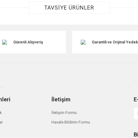
TAVSİYE ÜRÜNLER
Güvenli Alışveriş
Garantili ve Orijinal Yede
Gönder
mleri
İletişim
E
t
ik
İletişim Formu
er Arka Çamur Tutucu DA1198
ar
Havale Bildirim Formu
B
20,00