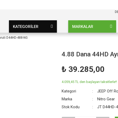
KARGO BEDAVA
UZ ŞARTSIZ
D
KATEGORİLER
MARKALAR
ruti D44HD-488-NG
4.88 Dana 44HD Ay
₺ 39.285,00
4.059,45 TL den başlayan taksitlerle!!
Kategori
JEEP Off R
Marka
Nitro Gear
Stok Kodu
JT D44HD-