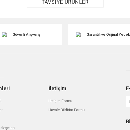
TAVSİYE ÜRÜNLER
TÜKENDİ
Güvenli Alışveriş
Garantili ve Orijinal Yede
Gönder
mleri
İletişim
E
ik
İletişim Formu
ar
Havale Bildirim Formu
B
özleşmesi