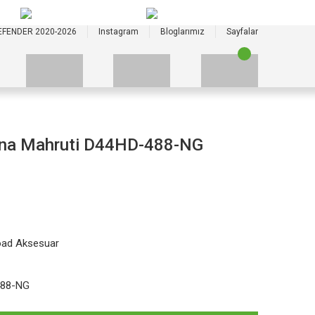
+90 535 523 33 59
+90 535 523 33 59
EFENDER 2020-2026
Instagram
Bloglarımız
Sayfalar
na Mahruti D44HD-488-NG
oad Aksesuar
488-NG