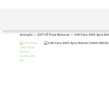
TÜRKİYE İÇİ TÜM ALIŞVERİŞLERİNİZDE KOŞULS
Anasayfa
JEEP Off Road Aksesuar
4.88 Dana 44HD Ayna Mah