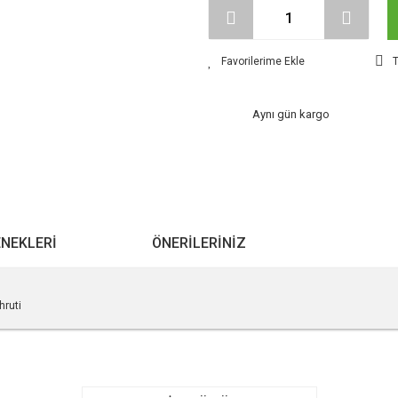
T
Aynı gün kargo
ENEKLERI
ÖNERILERINIZ
hruti
r konularda yetersiz gördüğünüz noktaları öneri formunu kullanarak tarafımıza ile