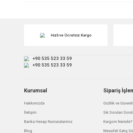
Ürün resmi kalitesiz, bozuk veya görüntülenemiyor.
Ürün açıklamasında eksik bilgiler bulunuyor.
Ürün bilgilerinde hatalar bulunuyor.
Ürün fiyatı diğer sitelerden daha pahalı.
Hızlı ve Ücretsiz Kargo
Bu ürüne benzer farklı alternatifler olmalı.
+90 535 523 33 59
+90 535 523 33 59
Kurumsal
Sipariş İşle
Hakkımızda
Gizlilik ve Güvenl
İletişim
Sık Sorulan Sorul
Banka Hesap Numaralarımız
Kargom Nerede?
Blog
Mesafeli Satış S