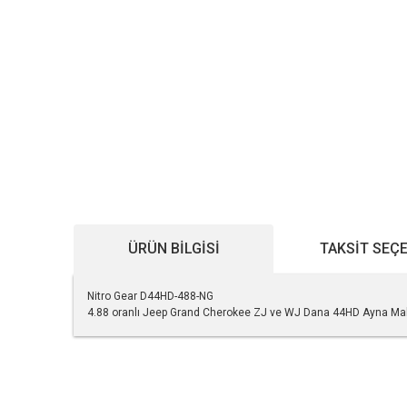
ÜRÜN BILGISI
TAKSIT SEÇ
Nitro Gear D44HD-488-NG
4.88 oranlı Jeep Grand Cherokee ZJ ve WJ Dana 44HD Ayna Ma
Bu ürünün fiyat bilgisi, resim, ürün açıklamalarında ve diğe
Görüş ve önerileriniz için teşekkür ederiz.