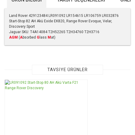
Land Rover 429123484 LR091092 LR154615 LR106759 LR032876
Start-Stop 82 AH Akü Exide EK820, Range Rover Evoque, Velar,
Discovery Sport
Jaguar SKU: T4A14084 T2H52265 T2H34760 T2H3716
AGM
(
A
bsorbed
G
lass
M
at)
Bu ürünün fiyat bilgisi, resim, ürün açıklamalarında ve diğer
konularda yetersiz gördüğünüz noktaları öneri formunu
kullanarak tarafımıza iletebilirsiniz.
Görüş ve önerileriniz için teşekkür ederiz.
TAVSİYE ÜRÜNLER
Ürün resmi kalitesiz, bozuk veya görüntülenemiyor.
Ürün açıklamasında eksik bilgiler bulunuyor.
Ürün bilgilerinde hatalar bulunuyor.
Ürün fiyatı diğer sitelerden daha pahalı.
Bu ürüne benzer farklı alternatifler olmalı.