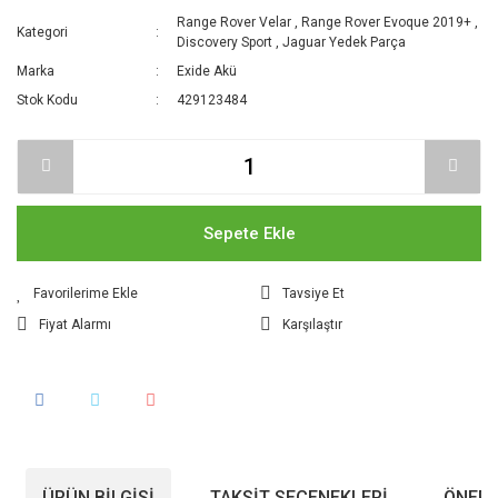
Range Rover Velar
,
Range Rover Evoque 2019+
,
Kategori
Discovery Sport
,
Jaguar Yedek Parça
Marka
Exide Akü
Stok Kodu
429123484
Sepete Ekle
Tavsiye Et
Fiyat Alarmı
Karşılaştır
ÜRÜN BILGISI
TAKSIT SEÇENEKLERI
ÖNERI