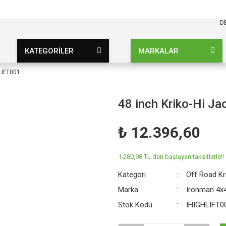
KARGO BEDAVA
UZ ŞARTSIZ
D
KATEGORİLER
MARKALAR
HLIFT001
48 inch Kriko-Hi J
₺ 12.396,60
1.280,98 TL den başlayan taksitlerle!!
Kategori
Off Road Kr
Marka
Ironman 4x
Stok Kodu
IHIGHLIFT0