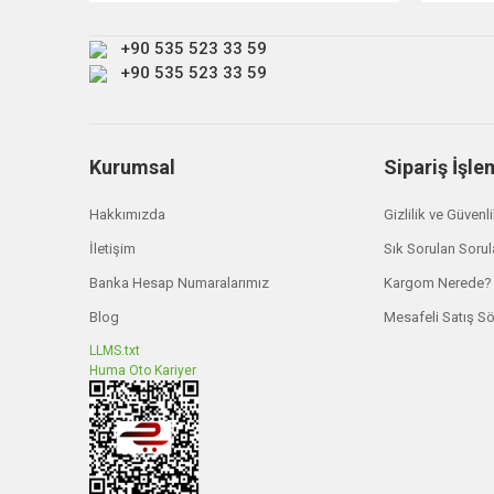
Ürün fiyatı diğer sitelerden daha pahalı.
+90 535 523 33 59
Bu ürüne benzer farklı alternatifler olmalı.
+90 535 523 33 59
Kurumsal
Sipariş İşle
Hakkımızda
Gizlilik ve Güvenl
İletişim
Sık Sorulan Sorul
Banka Hesap Numaralarımız
Kargom Nerede?
Blog
Mesafeli Satış S
LLMS.txt
Huma Oto Kariyer