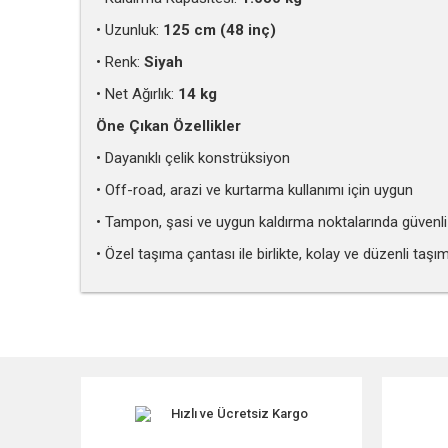
• Uzunluk:
125 cm (48 inç)
• Renk:
Siyah
• Net Ağırlık:
14 kg
Öne Çıkan Özellikler
• Dayanıklı çelik konstrüksiyon
• Off-road, arazi ve kurtarma kullanımı için uygun
• Tampon, şasi ve uygun kaldırma noktalarında güvenli
• Özel taşıma çantası ile birlikte, kolay ve düzenli taşı
Bu ürünün fiyat bilgisi, resim, ürün açıklamalarında ve diğe
Görüş ve önerileriniz için teşekkür ederiz.
Ürün resmi kalitesiz, bozuk veya görüntülenemiyor.
Ürün açıklamasında eksik bilgiler bulunuyor.
Hızlı ve Ücretsiz Kargo
Ürün bilgilerinde hatalar bulunuyor.