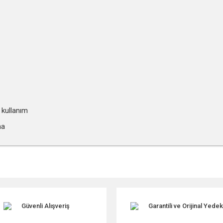
 kullanım
ma
r konularda yetersiz gördüğünüz noktaları öneri formunu kullanarak tarafımıza ile
Güvenli Alışveriş
Garantili ve Orijinal Yede