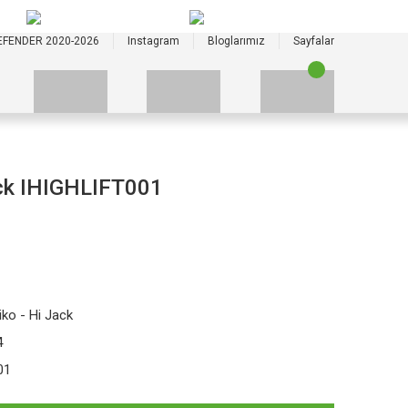
+90 535 523 33 59
+90 535 523 33 59
EFENDER 2020-2026
Instagram
Bloglarımız
Sayfalar
ack IHIGHLIFT001
iko - Hi Jack
4
01