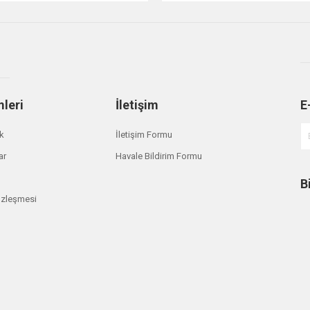
mleri
İletişim
E
Gönder
ik
İletişim Formu
ar
Havale Bildirim Formu
B
özleşmesi