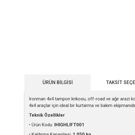
ÜRÜN BILGISI
TAKSIT SEÇ
Ironman 4x4 tampon krikosu, off-road ve ağır arazi koş
4x4 araçlar için ideal bir kurtarma ve bakım ekipmanıdır
Teknik Özellikler
• Ürün Kodu:
IHIGHLIFT001
• Kaldırma Kapasitesi:
1.050 kg